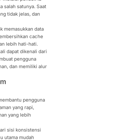
 salah satunya. Saat
g tidak jelas, dan
idak memasukkan data
membersihkan cache
n lebih hati-hati.
li dapat dikenali dari
embuat pengguna
an, dan memiliki alur
am
m membantu pengguna
aman yang rapi,
an yang lebih
i sisi konsistensi
nu utama mudah