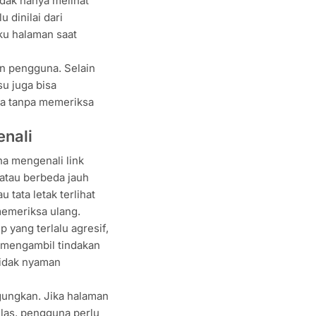
dak hanya melihat
 dinilai dari
aku halaman saat
n pengguna. Selain
u juga bisa
ta tanpa memeriksa
enali
a mengenali link
 atau berbeda jauh
 tata letak terlihat
emeriksa ulang.
 yang terlalu agresif,
 mengambil tindakan
tidak nyaman
gungkan. Jika halaman
elas, pengguna perlu