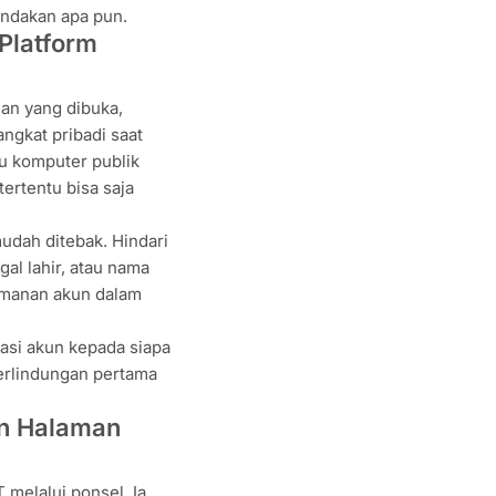
indakan apa pun.
Platform
an yang dibuka,
ngkat pribadi saat
u komputer publik
ertentu bisa saja
mudah ditebak. Hindari
al lahir, atau nama
amanan akun dalam
asi akun kepada siapa
 perlindungan pertama
an Halaman
elalui ponsel. Ia