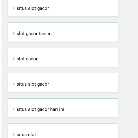
situs slot gacor
slot gacor hari ini
slot gacor
situs slot gacor
situs slot gacor hari ini
situs slot