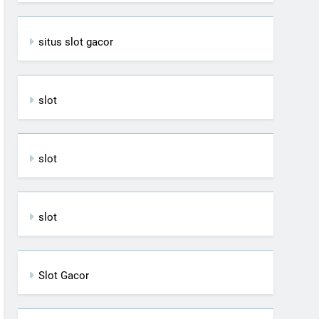
situs slot gacor
slot
slot
slot
Slot Gacor