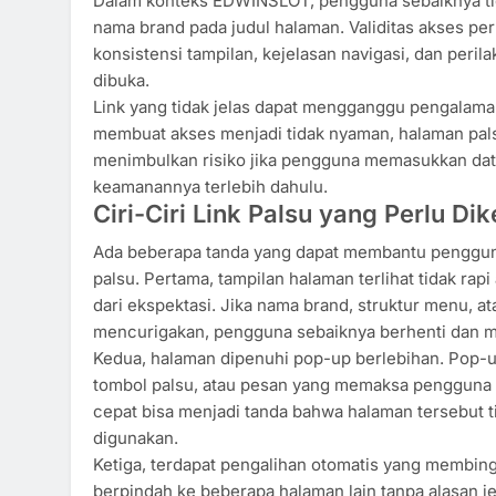
Dalam konteks EDWINSLOT, pengguna sebaiknya ti
nama brand pada judul halaman. Validitas akses perlu
konsistensi tampilan, kejelasan navigasi, dan peril
dibuka.
Link yang tidak jelas dapat mengganggu pengalama
membuat akses menjadi tidak nyaman, halaman pals
menimbulkan risiko jika pengguna memasukkan da
keamanannya terlebih dahulu.
Ciri-Ciri Link Palsu yang Perlu Dik
Ada beberapa tanda yang dapat membantu penggun
palsu. Pertama, tampilan halaman terlihat tidak rapi
dari ekspektasi. Jika nama brand, struktur menu, atau
mencurigakan, pengguna sebaiknya berhenti dan m
Kedua, halaman dipenuhi pop-up berlebihan. Pop-up
tombol palsu, atau pesan yang memaksa pengguna
cepat bisa menjadi tanda bahwa halaman tersebut 
digunakan.
Ketiga, terdapat pengalihan otomatis yang membin
berpindah ke beberapa halaman lain tanpa alasan j