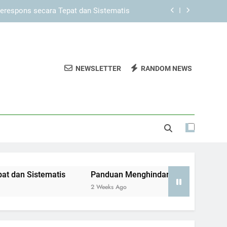
respons secara Tepat dan Sistematis
i Kesalahan Data saat Login KAYA787
n KAYA787 Login yang Tidak Sempurna
NEWSLETTER
RANDOM NEWS
rivasi Pengguna secara Lebih Optimal
respons secara Tepat dan Sistematis
al Untuk Transformasi Digital Bisnis Anda.
i Kesalahan Data saat Login KAYA787
n KAYA787 Login yang Tidak Sempurna
stematis
Panduan Menghindari Kesalahan Data saat L
2 Weeks Ago