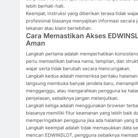
lebih berhati-hati.
Keempat, instruksi yang diberikan terasa tidak waja
profesional biasanya menyajikan informasi secara 
tekanan atau klaim berlebihan.
Cara Memastikan Akses EDWINSL
Aman
Langkah pertama adalah memperhatikan konsistens
perlu memastikan bahwa nama, tampilan, dan strukt
wajar serta tidak berubah secara mencurigakan.
Langkah kedua adalah memeriksa perilaku halaman.
langsung membuka banyak jendela baru, menampilk
mengganggu, atau mengarahkan pengguna ke halam
penjelasan, sebaiknya jangan melanjutkan.
Langkah ketiga adalah menggunakan browser terb
biasanya memiliki fitur keamanan yang lebih baik 
memperingatkan pengguna jika ada halaman yang b
Langkah keempat adalah tidak memasukkan data se
mencari EDWINSLOT, pengguna sebaiknya memastik