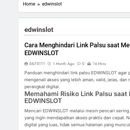
Home
edwinslot
edwinslot
Cara Menghindari Link Palsu saat Me
EDWINSLOT
6b75111
1 Month Ago
0
14 Mins
Panduan menghindari link palsu EDWINSLOT agar 
mengenali akses yang lebih aman, valid, jelas, dan
perangkat digital.
Memahami Risiko Link Palsu saat
EDWINSLOT
Mencari EDWINSLOT melalui mesin pencari sering
yang ingin mendapatkan akses praktis dan cepat. 
digital yang luas, tidak semua halaman yang muncu