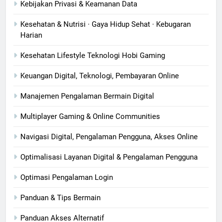
Kebijakan Privasi & Keamanan Data
Kesehatan & Nutrisi · Gaya Hidup Sehat · Kebugaran
Harian
Kesehatan Lifestyle Teknologi Hobi Gaming
Keuangan Digital, Teknologi, Pembayaran Online
Manajemen Pengalaman Bermain Digital
Multiplayer Gaming & Online Communities
Navigasi Digital, Pengalaman Pengguna, Akses Online
Optimalisasi Layanan Digital & Pengalaman Pengguna
Optimasi Pengalaman Login
Panduan & Tips Bermain
Panduan Akses Alternatif