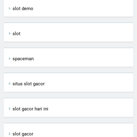
slot demo
slot
spaceman
situs slot gacor
slot gacor hari ini
slot gacor