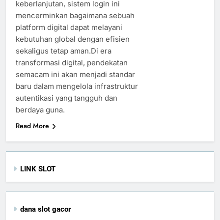
keberlanjutan, sistem login ini
mencerminkan bagaimana sebuah
platform digital dapat melayani
kebutuhan global dengan efisien
sekaligus tetap aman.Di era
transformasi digital, pendekatan
semacam ini akan menjadi standar
baru dalam mengelola infrastruktur
autentikasi yang tangguh dan
berdaya guna.
Read More
LINK SLOT
dana slot gacor