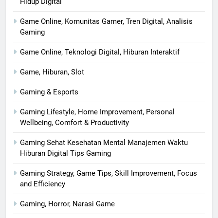
Hidup Digital
Game Online, Komunitas Gamer, Tren Digital, Analisis
Gaming
Game Online, Teknologi Digital, Hiburan Interaktif
Game, Hiburan, Slot
Gaming & Esports
Gaming Lifestyle, Home Improvement, Personal
Wellbeing, Comfort & Productivity
Gaming Sehat Kesehatan Mental Manajemen Waktu
Hiburan Digital Tips Gaming
Gaming Strategy, Game Tips, Skill Improvement, Focus
and Efficiency
Gaming, Horror, Narasi Game