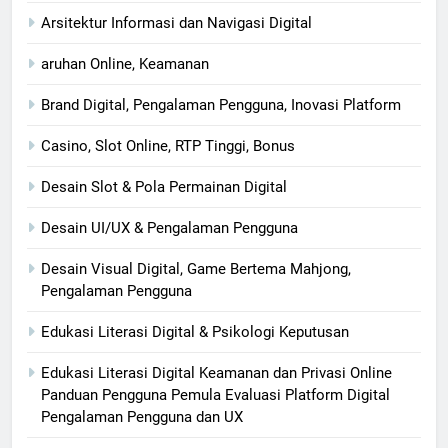
Arsitektur Informasi dan Navigasi Digital
aruhan Online, Keamanan
Brand Digital, Pengalaman Pengguna, Inovasi Platform
Casino, Slot Online, RTP Tinggi, Bonus
Desain Slot & Pola Permainan Digital
Desain UI/UX & Pengalaman Pengguna
Desain Visual Digital, Game Bertema Mahjong,
Pengalaman Pengguna
Edukasi Literasi Digital & Psikologi Keputusan
Edukasi Literasi Digital Keamanan dan Privasi Online
Panduan Pengguna Pemula Evaluasi Platform Digital
Pengalaman Pengguna dan UX