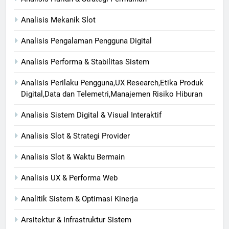
Analisis Mekanik Slot
Analisis Pengalaman Pengguna Digital
Analisis Performa & Stabilitas Sistem
Analisis Perilaku Pengguna,UX Research,Etika Produk
Digital,Data dan Telemetri,Manajemen Risiko Hiburan
Analisis Sistem Digital & Visual Interaktif
Analisis Slot & Strategi Provider
Analisis Slot & Waktu Bermain
Analisis UX & Performa Web
Analitik Sistem & Optimasi Kinerja
Arsitektur & Infrastruktur Sistem