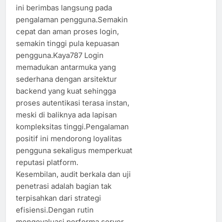
ini berimbas langsung pada
pengalaman pengguna.Semakin
cepat dan aman proses login,
semakin tinggi pula kepuasan
pengguna.Kaya787 Login
memadukan antarmuka yang
sederhana dengan arsitektur
backend yang kuat sehingga
proses autentikasi terasa instan,
meski di baliknya ada lapisan
kompleksitas tinggi.Pengalaman
positif ini mendorong loyalitas
pengguna sekaligus memperkuat
reputasi platform.
Kesembilan, audit berkala dan uji
penetrasi adalah bagian tak
terpisahkan dari strategi
efisiensi.Dengan rutin
mengevaluasi performa server,