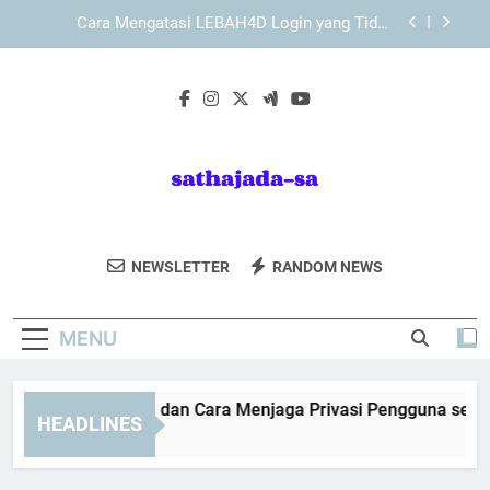
Skip
Panduan Menghindari Kesalahan Data saat Login
to
KAYA787
content
Panduan Memperbaiki Tampilan KAYA787 Login
yang Tidak Sempurna
EDWINSLOT Login dan Cara Menjaga Privasi
Pengguna secara Lebih Optimal
Cara Mengatasi LEBAH4D Login yang Tidak
Merespons secara Tepat dan Sistematis
Panduan Menghindari Kesalahan Data saat Login
KAYA787
Sathajada SA
Dapatkan Solusi Teknologi Terkini Dari
Panduan Memperbaiki Tampilan KAYA787 Login
NEWSLETTER
RANDOM NEWS
yang Tidak Sempurna
Sathajada SA. Konsultan Profesional Untuk
Transformasi Digital Bisnis Anda.
MENU
WINSLOT Login dan Cara Menjaga Privasi Pengguna secara L
HEADLINES
Weeks Ago