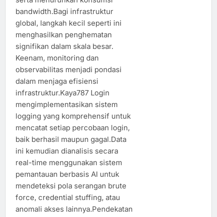
bandwidth.Bagi infrastruktur
global, langkah kecil seperti ini
menghasilkan penghematan
signifikan dalam skala besar.
Keenam, monitoring dan
observabilitas menjadi pondasi
dalam menjaga efisiensi
infrastruktur.Kaya787 Login
mengimplementasikan sistem
logging yang komprehensif untuk
mencatat setiap percobaan login,
baik berhasil maupun gagal.Data
ini kemudian dianalisis secara
real-time menggunakan sistem
pemantauan berbasis AI untuk
mendeteksi pola serangan brute
force, credential stuffing, atau
anomali akses lainnya.Pendekatan