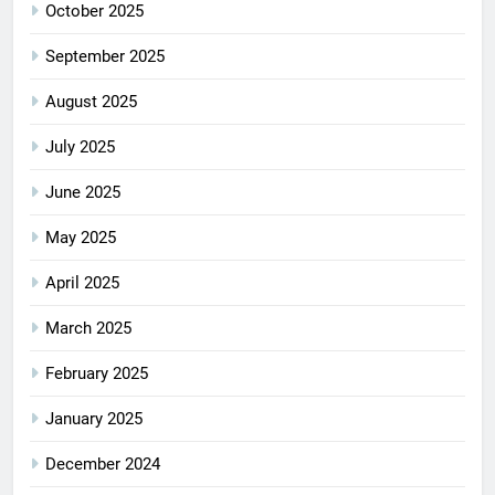
October 2025
September 2025
August 2025
July 2025
June 2025
May 2025
April 2025
March 2025
February 2025
January 2025
December 2024