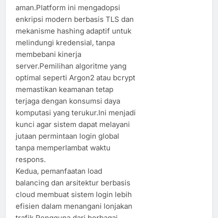
aman.Platform ini mengadopsi
enkripsi modern berbasis TLS dan
mekanisme hashing adaptif untuk
melindungi kredensial, tanpa
membebani kinerja
server.Pemilihan algoritme yang
optimal seperti Argon2 atau bcrypt
memastikan keamanan tetap
terjaga dengan konsumsi daya
komputasi yang terukur.Ini menjadi
kunci agar sistem dapat melayani
jutaan permintaan login global
tanpa memperlambat waktu
respons.
Kedua, pemanfaatan load
balancing dan arsitektur berbasis
cloud membuat sistem login lebih
efisien dalam menangani lonjakan
trafik.Pengguna dari berbagai