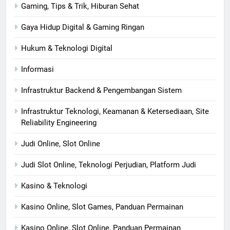
Gaming, Tips & Trik, Hiburan Sehat
Gaya Hidup Digital & Gaming Ringan
Hukum & Teknologi Digital
Informasi
Infrastruktur Backend & Pengembangan Sistem
Infrastruktur Teknologi, Keamanan & Ketersediaan, Site
Reliability Engineering
Judi Online, Slot Online
Judi Slot Online, Teknologi Perjudian, Platform Judi
Kasino & Teknologi
Kasino Online, Slot Games, Panduan Permainan
Kasino Online, Slot Online, Panduan Permainan