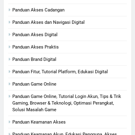
Panduan Akses Cadangan
Panduan Akses dan Navigasi Digital
Panduan Akses Digital
Panduan Akses Praktis
Panduan Brand Digital
Panduan Fitur, Tutorial Platform, Edukasi Digital
Panduan Game Online
Panduan Game Online, Tutorial Login Akun, Tips & Trik
Gaming, Browser & Teknologi, Optimasi Perangkat,
Solusi Masalah Game
Panduan Keamanan Akses
Panduan Keamanan Akun, Edukasi Pengguna, Akses