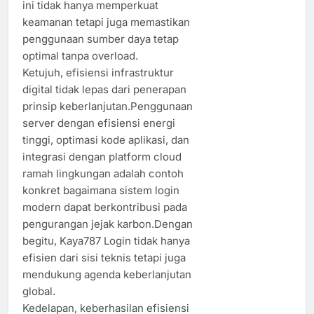
ini tidak hanya memperkuat
keamanan tetapi juga memastikan
penggunaan sumber daya tetap
optimal tanpa overload.
Ketujuh, efisiensi infrastruktur
digital tidak lepas dari penerapan
prinsip keberlanjutan.Penggunaan
server dengan efisiensi energi
tinggi, optimasi kode aplikasi, dan
integrasi dengan platform cloud
ramah lingkungan adalah contoh
konkret bagaimana sistem login
modern dapat berkontribusi pada
pengurangan jejak karbon.Dengan
begitu, Kaya787 Login tidak hanya
efisien dari sisi teknis tetapi juga
mendukung agenda keberlanjutan
global.
Kedelapan, keberhasilan efisiensi