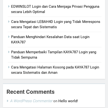
EDWINSLOT Login dan Cara Menjaga Privasi Pengguna
secara Lebih Optimal
Cara Mengatasi LEBAH4D Login yang Tidak Merespons
secara Tepat dan Sistematis
Panduan Menghindari Kesalahan Data saat Login
KAYA787
Panduan Memperbaiki Tampilan KAYA787 Login yang
Tidak Sempurna
Cara Mengatasi Halaman Kosong pada KAYA787 Login
secara Sistematis dan Aman
Recent Comments
A WordPress Commenter
on
Hello world!