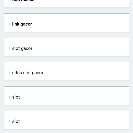
link gacor
slot gacor
situs slot gacor
slot
slot