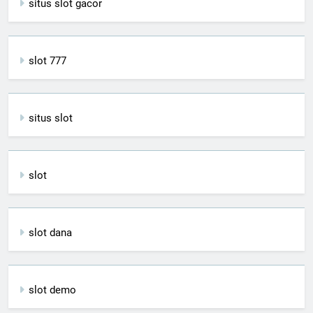
situs slot gacor
slot 777
situs slot
slot
slot dana
slot demo