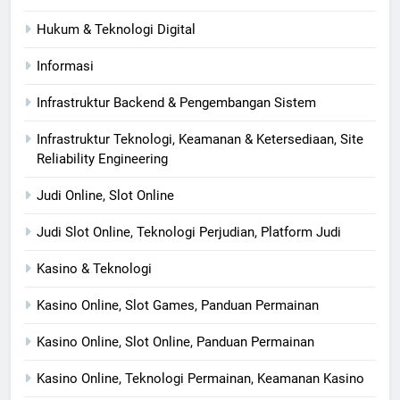
Hukum & Teknologi Digital
Informasi
Infrastruktur Backend & Pengembangan Sistem
Infrastruktur Teknologi, Keamanan & Ketersediaan, Site
Reliability Engineering
Judi Online, Slot Online
Judi Slot Online, Teknologi Perjudian, Platform Judi
Kasino & Teknologi
Kasino Online, Slot Games, Panduan Permainan
Kasino Online, Slot Online, Panduan Permainan
Kasino Online, Teknologi Permainan, Keamanan Kasino