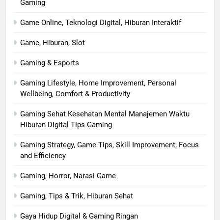
Gaming
Game Online, Teknologi Digital, Hiburan Interaktif
Game, Hiburan, Slot
Gaming & Esports
Gaming Lifestyle, Home Improvement, Personal
Wellbeing, Comfort & Productivity
Gaming Sehat Kesehatan Mental Manajemen Waktu
Hiburan Digital Tips Gaming
Gaming Strategy, Game Tips, Skill Improvement, Focus
and Efficiency
Gaming, Horror, Narasi Game
Gaming, Tips & Trik, Hiburan Sehat
Gaya Hidup Digital & Gaming Ringan