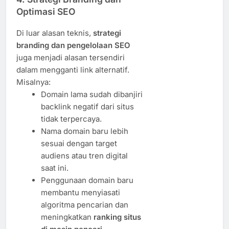
Optimasi SEO
Di luar alasan teknis,
strategi
branding dan pengelolaan SEO
juga menjadi alasan tersendiri
dalam mengganti link alternatif.
Misalnya:
Domain lama sudah dibanjiri
backlink negatif dari situs
tidak terpercaya.
Nama domain baru lebih
sesuai dengan target
audiens atau tren digital
saat ini.
Penggunaan domain baru
membantu menyiasati
algoritma pencarian dan
meningkatkan
ranking situs