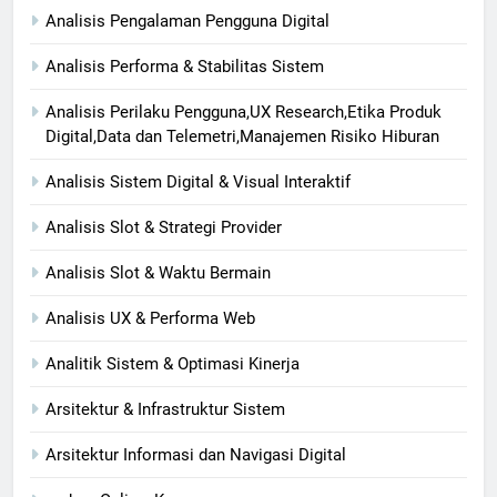
Analisis Pengalaman Pengguna Digital
Analisis Performa & Stabilitas Sistem
Analisis Perilaku Pengguna,UX Research,Etika Produk
Digital,Data dan Telemetri,Manajemen Risiko Hiburan
Analisis Sistem Digital & Visual Interaktif
Analisis Slot & Strategi Provider
Analisis Slot & Waktu Bermain
Analisis UX & Performa Web
Analitik Sistem & Optimasi Kinerja
Arsitektur & Infrastruktur Sistem
Arsitektur Informasi dan Navigasi Digital