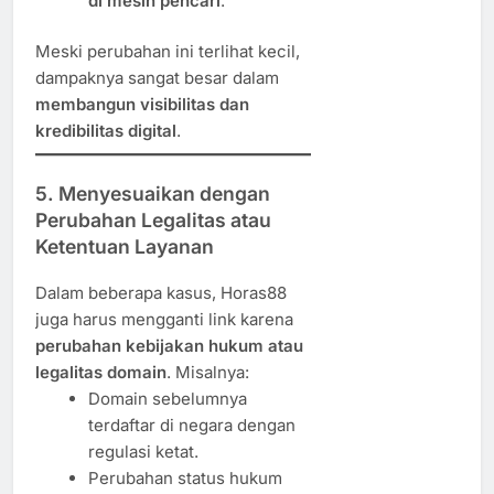
di mesin pencari
.
Meski perubahan ini terlihat kecil,
dampaknya sangat besar dalam
membangun visibilitas dan
kredibilitas digital
.
5. Menyesuaikan dengan
Perubahan Legalitas atau
Ketentuan Layanan
Dalam beberapa kasus, Horas88
juga harus mengganti link karena
perubahan kebijakan hukum atau
legalitas domain
. Misalnya:
Domain sebelumnya
terdaftar di negara dengan
regulasi ketat.
Perubahan status hukum