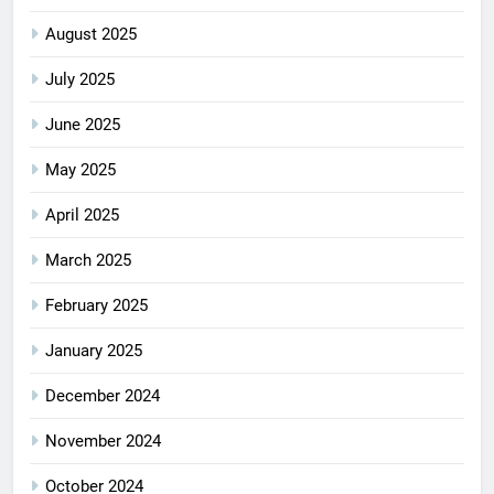
August 2025
July 2025
June 2025
May 2025
April 2025
March 2025
February 2025
January 2025
December 2024
November 2024
October 2024