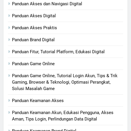
Panduan Akses dan Navigasi Digital
Panduan Akses Digital
Panduan Akses Praktis
Panduan Brand Digital
Panduan Fitur, Tutorial Platform, Edukasi Digital
Panduan Game Online
Panduan Game Online, Tutorial Login Akun, Tips & Trik
Gaming, Browser & Teknologi, Optimasi Perangkat,
Solusi Masalah Game
Panduan Keamanan Akses
Panduan Keamanan Akun, Edukasi Pengguna, Akses
Aman, Tips Login, Perlindungan Data Digital
Panduan Keamanan Brand Digital