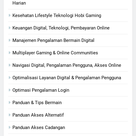
Harian
Kesehatan Lifestyle Teknologi Hobi Gaming
Keuangan Digital, Teknologi, Pembayaran Online
Manajemen Pengalaman Bermain Digital
Multiplayer Gaming & Online Communities
Navigasi Digital, Pengalaman Pengguna, Akses Online
Optimalisasi Layanan Digital & Pengalaman Pengguna
Optimasi Pengalaman Login
Panduan & Tips Bermain
Panduan Akses Alternatif
Panduan Akses Cadangan