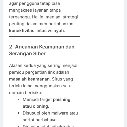
agar pengguna tetap bisa
mengakses layanan tanpa
terganggu. Hal ini menjadi strategi
penting dalam mempertahankan
konektivitas lintas wilayah
.
2. Ancaman Keamanan dan
Serangan Siber
Alasan kedua yang sering menjadi
pemicu pergantian link adalah
masalah keamanan
. Situs yang
terlalu lama menggunakan satu
domain berisiko:
Menjadi target
phishing
atau cloning
.
Disusupi oleh malware atau
script berbahaya.
Dipantau oleh pihak-pihak