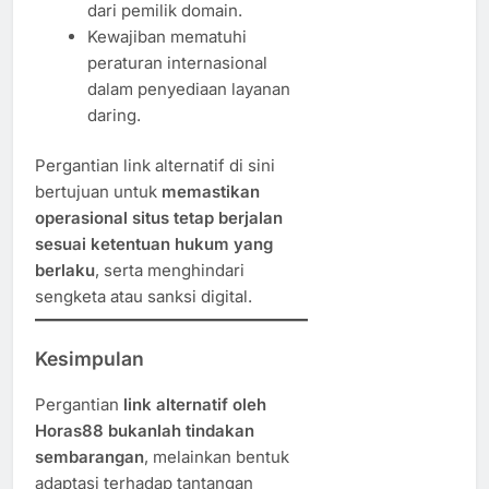
dari pemilik domain.
Kewajiban mematuhi
peraturan internasional
dalam penyediaan layanan
daring.
Pergantian link alternatif di sini
bertujuan untuk
memastikan
operasional situs tetap berjalan
sesuai ketentuan hukum yang
berlaku
, serta menghindari
sengketa atau sanksi digital.
Kesimpulan
Pergantian
link alternatif oleh
Horas88 bukanlah tindakan
sembarangan
, melainkan bentuk
adaptasi terhadap tantangan