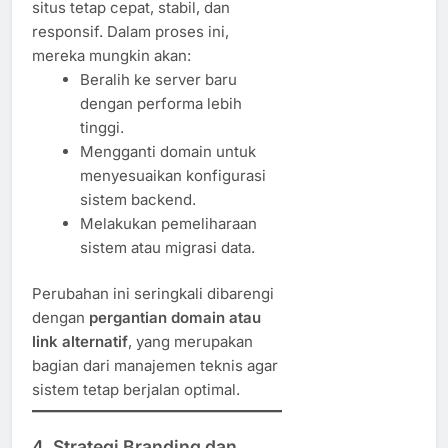
situs tetap cepat, stabil, dan
responsif. Dalam proses ini,
mereka mungkin akan:
Beralih ke server baru
dengan performa lebih
tinggi.
Mengganti domain untuk
menyesuaikan konfigurasi
sistem backend.
Melakukan pemeliharaan
sistem atau migrasi data.
Perubahan ini seringkali dibarengi
dengan
pergantian domain atau
link alternatif
, yang merupakan
bagian dari manajemen teknis agar
sistem tetap berjalan optimal.
4. Strategi Branding dan