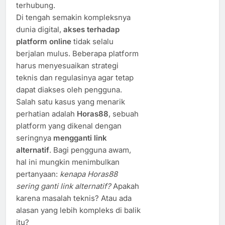
terhubung.
Di tengah semakin kompleksnya
dunia digital,
akses terhadap
platform online
tidak selalu
berjalan mulus. Beberapa platform
harus menyesuaikan strategi
teknis dan regulasinya agar tetap
dapat diakses oleh pengguna.
Salah satu kasus yang menarik
perhatian adalah
Horas88
, sebuah
platform yang dikenal dengan
seringnya
mengganti link
alternatif
. Bagi pengguna awam,
hal ini mungkin menimbulkan
pertanyaan:
kenapa Horas88
sering ganti link alternatif?
Apakah
karena masalah teknis? Atau ada
alasan yang lebih kompleks di balik
itu?