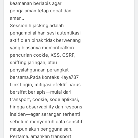
keamanan berlapis agar
pengalaman tetap cepat dan
aman..
Session hijacking adalah
pengambilalihan sesi autentikasi
aktif oleh pihak tidak berwenang
yang biasanya memanfaatkan
pencurian cookie, XSS, CSRF,
sniffing jaringan, atau
penyalahgunaan perangkat
bersama.Pada konteks Kaya787
Link Login, mitigasi efektif harus
bersifat berlapis—mulai dari
transport, cookie, kode aplikasi,
hingga observability dan respons
insiden—agar serangan terhenti
sebelum menyentuh data sensitif
maupun akun pengguna sah.
Pertama, amankan transport