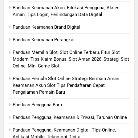
Panduan Keamanan Akun, Edukasi Pengguna, Akses
Aman, Tips Login, Perlindungan Data Digital
Panduan Keamanan Brand Digital
Panduan Keamanan Perangkat
Panduan Memilih Slot, Slot Online Terbaru, Fitur Slot
Modern, Tips Klaim Bonus, Slot Aman 2026, Strategi Slot
Online, Mini Game Slot
Panduan Pemula Slot Online Strategi Bermain Aman
Keamanan Akun Slot Tips Pendaftaran Cepat
Pengalaman Pemain Baru
Panduan Pengguna Baru
Panduan Pengguna, Keamanan & Privasi, Taruhan Online
Panduan Pengguna, Keamanan Digital, Tips Online,
Aplikasi Mobile, Teknologi Digital