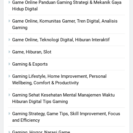
Game Online Panduan Gaming Strategi & Mekanik Gaya
Hidup Digital
Game Online, Komunitas Gamer, Tren Digital, Analisis
Gaming
Game Online, Teknologi Digital, Hiburan Interaktif
Game, Hiburan, Slot
Gaming & Esports
Gaming Lifestyle, Home Improvement, Personal
Wellbeing, Comfort & Productivity
Gaming Sehat Kesehatan Mental Manajemen Waktu
Hiburan Digital Tips Gaming
Gaming Strategy, Game Tips, Skill Improvement, Focus
and Efficiency
Gaming, Horror, Narasi Game