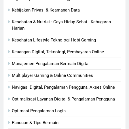
Kebijakan Privasi & Keamanan Data
Kesehatan & Nutrisi · Gaya Hidup Sehat · Kebugaran
Harian
Kesehatan Lifestyle Teknologi Hobi Gaming
Keuangan Digital, Teknologi, Pembayaran Online
Manajemen Pengalaman Bermain Digital
Multiplayer Gaming & Online Communities
Navigasi Digital, Pengalaman Pengguna, Akses Online
Optimalisasi Layanan Digital & Pengalaman Pengguna
Optimasi Pengalaman Login
Panduan & Tips Bermain