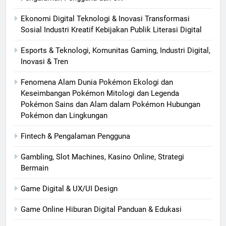
Ekonomi Digital Teknologi & Inovasi Transformasi
Sosial Industri Kreatif Kebijakan Publik Literasi Digital
Esports & Teknologi, Komunitas Gaming, Industri Digital,
Inovasi & Tren
Fenomena Alam Dunia Pokémon Ekologi dan
Keseimbangan Pokémon Mitologi dan Legenda
Pokémon Sains dan Alam dalam Pokémon Hubungan
Pokémon dan Lingkungan
Fintech & Pengalaman Pengguna
Gambling, Slot Machines, Kasino Online, Strategi
Bermain
Game Digital & UX/UI Design
Game Online Hiburan Digital Panduan & Edukasi