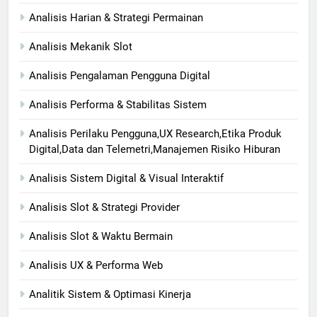
Analisis Harian & Strategi Permainan
Analisis Mekanik Slot
Analisis Pengalaman Pengguna Digital
Analisis Performa & Stabilitas Sistem
Analisis Perilaku Pengguna,UX Research,Etika Produk
Digital,Data dan Telemetri,Manajemen Risiko Hiburan
Analisis Sistem Digital & Visual Interaktif
Analisis Slot & Strategi Provider
Analisis Slot & Waktu Bermain
Analisis UX & Performa Web
Analitik Sistem & Optimasi Kinerja