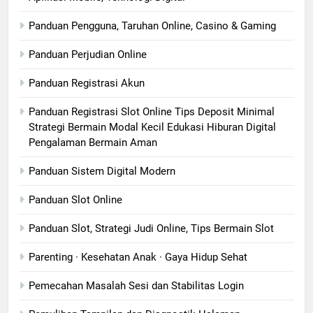
Panduan Pengguna, Taruhan Online, Casino & Gaming
Panduan Perjudian Online
Panduan Registrasi Akun
Panduan Registrasi Slot Online Tips Deposit Minimal
Strategi Bermain Modal Kecil Edukasi Hiburan Digital
Pengalaman Bermain Aman
Panduan Sistem Digital Modern
Panduan Slot Online
Panduan Slot, Strategi Judi Online, Tips Bermain Slot
Parenting · Kesehatan Anak · Gaya Hidup Sehat
Pemecahan Masalah Sesi dan Stabilitas Login