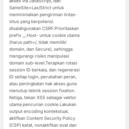
akses via JavaScript, dan
SameSite=Lax/Strict untuk
meminimalkan pengiriman lintas-
situs yang berpotensi
disalahgunakan CSRF.Prioritaskan
prefix __Host- untuk cookie utama
(harus path=/, tidak memiliki
domain, dan Secure), sehingga
mengurangi risiko manipulasi
domain sub-level.Terapkan rotasi
session ID berkala, dan regenerasi
ID setiap login, perubahan peran,
atau peningkatan hak akses guna
menutup teknik session fixation.
Ketiga, tekan XSS sebagai vektor
utama pencurian cookie.Lakukan
output encoding kontekstual,
aktifkan Content Security Policy
(CSP) ketat, nonaktifkan eval dan