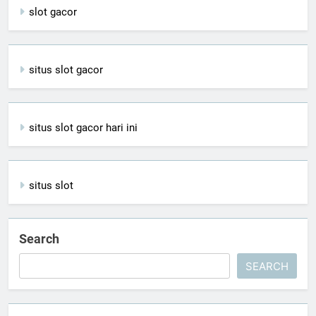
slot gacor
situs slot gacor
situs slot gacor hari ini
situs slot
Search
SEARCH