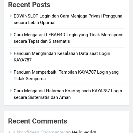
Recent Posts
EDWINSLOT Login dan Cara Menjaga Privasi Pengguna
secara Lebih Optimal
Cara Mengatasi LEBAH4D Login yang Tidak Merespons
secara Tepat dan Sistematis
Panduan Menghindari Kesalahan Data saat Login
KAYA787
Panduan Memperbaiki Tampilan KAYA787 Login yang
Tidak Sempurna
Cara Mengatasi Halaman Kosong pada KAYA787 Login
secara Sistematis dan Aman
Recent Comments
A WordPress Commenter
on
Hello world!