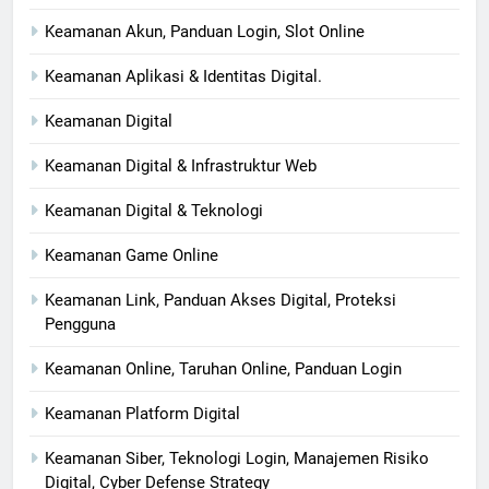
Keamanan Akun, Panduan Login, Slot Online
Keamanan Aplikasi & Identitas Digital.
Keamanan Digital
Keamanan Digital & Infrastruktur Web
Keamanan Digital & Teknologi
Keamanan Game Online
Keamanan Link, Panduan Akses Digital, Proteksi
Pengguna
Keamanan Online, Taruhan Online, Panduan Login
Keamanan Platform Digital
Keamanan Siber, Teknologi Login, Manajemen Risiko
Digital, Cyber Defense Strategy