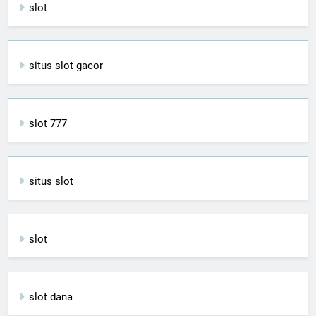
slot
situs slot gacor
slot 777
situs slot
slot
slot dana