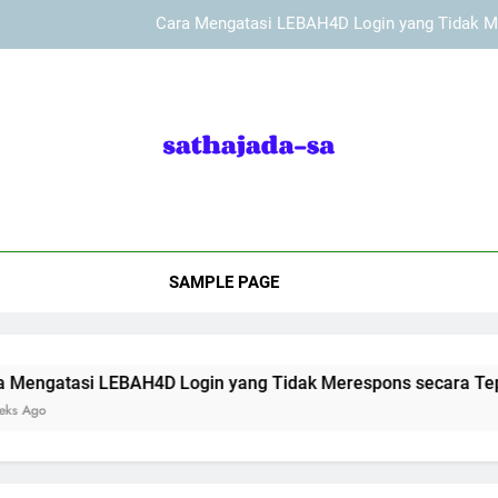
Cara Mengatasi LEBAH4D Login yang Tidak Me
Panduan Menghindar
Panduan Memperbaiki Tampila
EDWINSLOT Login dan Cara Menjaga P
hajada SA
Cara Mengatasi LEBAH4D Login yang Tidak Me
olusi Teknologi Terkini Dari Sathajada SA. Konsultan Profesion
Panduan Menghindar
SAMPLE PAGE
Panduan Memperbaiki Tampila
 LEBAH4D Login yang Tidak Merespons secara Tepat dan Sist