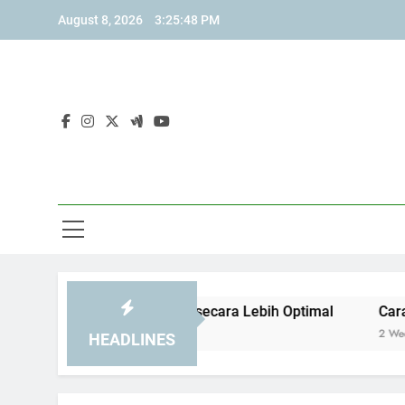
Skip
August 8, 2026
3:25:49 PM
to
content
Sat
Dapatkan S
rivasi Pengguna secara Lebih Optimal
Cara Mengatasi
2 Weeks Ago
HEADLINES