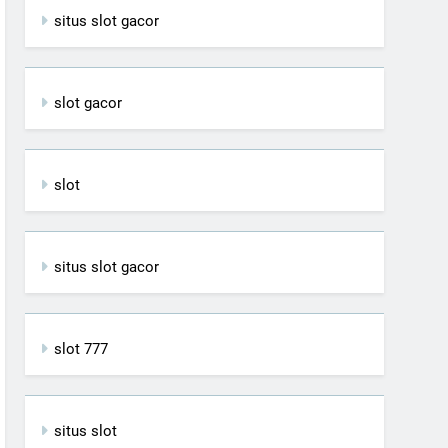
situs slot gacor
slot gacor
slot
situs slot gacor
slot 777
situs slot