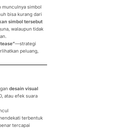
an munculnya simbol
uh bisa kurang dari
an simbol tersebut
na, walaupun tidak
an.
 tease”
—strategi
lihatkan peluang,
engan
desain visual
, atau efek suara
ncul
mendekati terbentuk
benar tercapai