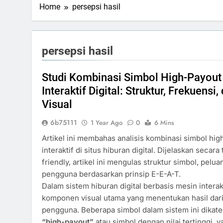
Home
persepsi hasil
persepsi hasil
Studi Kombinasi Simbol High-Payout
Interaktif Digital: Struktur, Frekuensi
Visual
6b75111
1 Year Ago
0
6 Mins
Artikel ini membahas analisis kombinasi simbol hi
interaktif di situs hiburan digital. Dijelaskan secara
friendly, artikel ini mengulas struktur simbol, pelu
pengguna berdasarkan prinsip E-E-A-T.
Dalam sistem hiburan digital berbasis mesin interak
komponen visual utama yang menentukan hasil dari 
pengguna. Beberapa simbol dalam sistem ini dikate
“high-payout”
atau simbol dengan nilai tertinggi, 