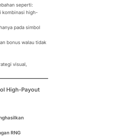
bahan seperti:
i kombinasi high-
f hanya pada simbol
kan bonus walau tidak
ategi visual,
ol High-Payout
nghasilkan
ungan RNG