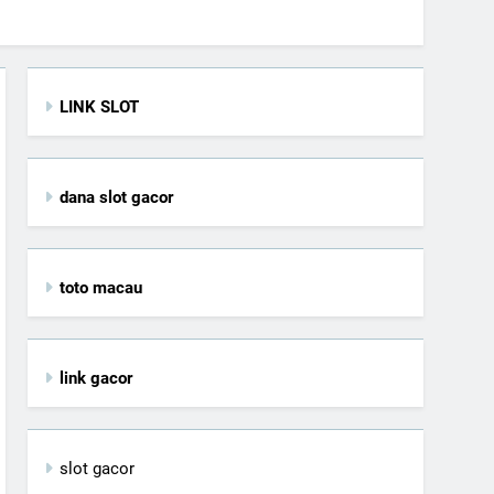
LINK SLOT
dana slot gacor
toto macau
link gacor
slot gacor