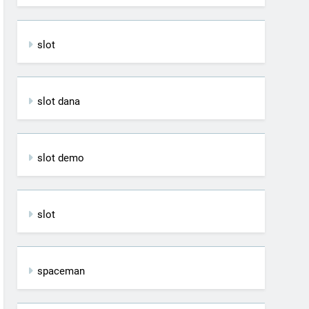
slot
slot dana
slot demo
slot
spaceman