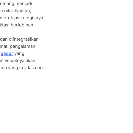
 memang menjadi
n nilai. Namun,
n efek psikologisnya
ktasi berlebihan
dan diintegrasikan
kmati pengalaman
s gacor
yang
m visualnya akan
guna yang cerdas dan