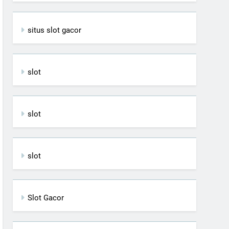
situs slot gacor
slot
slot
slot
Slot Gacor