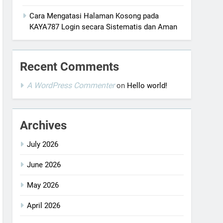
Cara Mengatasi Halaman Kosong pada
KAYA787 Login secara Sistematis dan Aman
Recent Comments
A WordPress Commenter
on
Hello world!
Archives
July 2026
June 2026
May 2026
April 2026