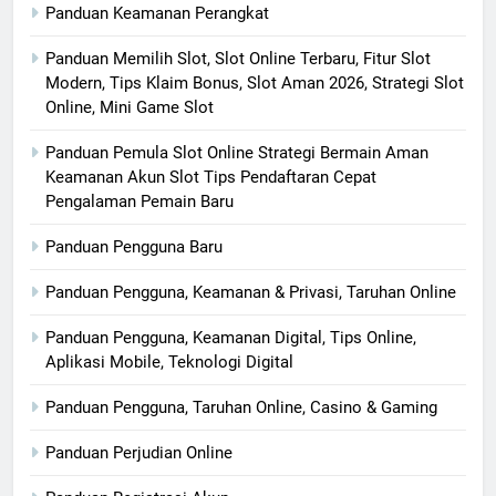
Panduan Keamanan Perangkat
Panduan Memilih Slot, Slot Online Terbaru, Fitur Slot
Modern, Tips Klaim Bonus, Slot Aman 2026, Strategi Slot
Online, Mini Game Slot
Panduan Pemula Slot Online Strategi Bermain Aman
Keamanan Akun Slot Tips Pendaftaran Cepat
Pengalaman Pemain Baru
Panduan Pengguna Baru
Panduan Pengguna, Keamanan & Privasi, Taruhan Online
Panduan Pengguna, Keamanan Digital, Tips Online,
Aplikasi Mobile, Teknologi Digital
Panduan Pengguna, Taruhan Online, Casino & Gaming
Panduan Perjudian Online