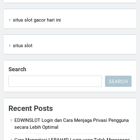
situs slot gacor hari ini
situs slot
Search
SEARCH
Recent Posts
EDWINSLOT Login dan Cara Menjaga Privasi Pengguna
secara Lebih Optimal