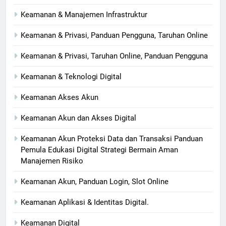
Keamanan & Manajemen Infrastruktur
Keamanan & Privasi, Panduan Pengguna, Taruhan Online
Keamanan & Privasi, Taruhan Online, Panduan Pengguna
Keamanan & Teknologi Digital
Keamanan Akses Akun
Keamanan Akun dan Akses Digital
Keamanan Akun Proteksi Data dan Transaksi Panduan
Pemula Edukasi Digital Strategi Bermain Aman
Manajemen Risiko
Keamanan Akun, Panduan Login, Slot Online
Keamanan Aplikasi & Identitas Digital.
Keamanan Digital