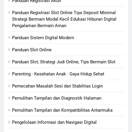
Panduan Registrasi Akun
Panduan Registrasi Slot Online Tips Deposit Minimal
Strategi Bermain Modal Kecil Edukasi Hiburan Digital
Pengalaman Bermain Aman
Panduan Sistem Digital Modern
Panduan Slot Online
Panduan Slot, Strategi Judi Online, Tips Bermain Slot
Parenting · Kesehatan Anak · Gaya Hidup Sehat
Pemecahan Masalah Sesi dan Stabilitas Login
Pemulihan Tampilan dan Diagnostik Halaman
Pemulihan Tampilan dan Kompatibilitas Antarmuka
Pengelolaan Informasi dan Navigasi Digital