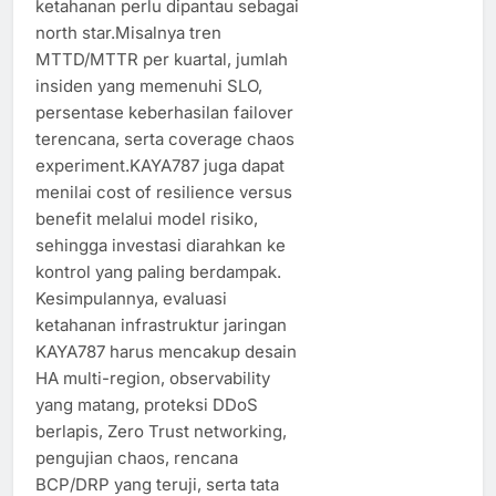
ketahanan perlu dipantau sebagai
north star.Misalnya tren
MTTD/MTTR per kuartal, jumlah
insiden yang memenuhi SLO,
persentase keberhasilan failover
terencana, serta coverage chaos
experiment.KAYA787 juga dapat
menilai cost of resilience versus
benefit melalui model risiko,
sehingga investasi diarahkan ke
kontrol yang paling berdampak.
Kesimpulannya, evaluasi
ketahanan infrastruktur jaringan
KAYA787 harus mencakup desain
HA multi-region, observability
yang matang, proteksi DDoS
berlapis, Zero Trust networking,
pengujian chaos, rencana
BCP/DRP yang teruji, serta tata