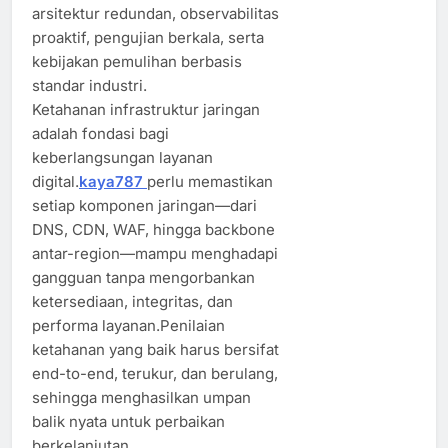
arsitektur redundan, observabilitas
proaktif, pengujian berkala, serta
kebijakan pemulihan berbasis
standar industri.
Ketahanan infrastruktur jaringan
adalah fondasi bagi
keberlangsungan layanan
digital.
kaya787
perlu memastikan
setiap komponen jaringan—dari
DNS, CDN, WAF, hingga backbone
antar-region—mampu menghadapi
gangguan tanpa mengorbankan
ketersediaan, integritas, dan
performa layanan.Penilaian
ketahanan yang baik harus bersifat
end-to-end, terukur, dan berulang,
sehingga menghasilkan umpan
balik nyata untuk perbaikan
berkelanjutan.