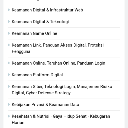
Keamanan Digital & Infrastruktur Web
Keamanan Digital & Teknologi
Keamanan Game Online
Keamanan Link, Panduan Akses Digital, Proteksi
Pengguna
Keamanan Online, Taruhan Online, Panduan Login
Keamanan Platform Digital
Keamanan Siber, Teknologi Login, Manajemen Risiko
Digital, Cyber Defense Strategy
Kebijakan Privasi & Keamanan Data
Kesehatan & Nutrisi · Gaya Hidup Sehat · Kebugaran
Harian