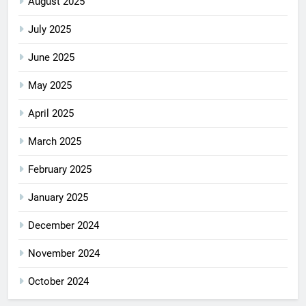
August 2025
July 2025
June 2025
May 2025
April 2025
March 2025
February 2025
January 2025
December 2024
November 2024
October 2024