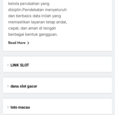
kelola perubahan yang
disiplin.Pendekatan menyeluruh
dan berbasis data inilah yang
memastikan layanan tetap andal,
cepat, dan aman di tengah
berbagai bentuk gangguan.
Read More
LINK SLOT
dana slot gacor
toto macau