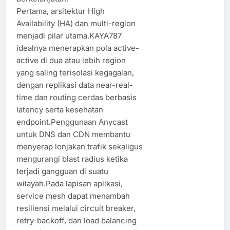
Pertama, arsitektur High
Availability (HA) dan multi-region
menjadi pilar utama.KAYA787
idealnya menerapkan pola active-
active di dua atau lebih region
yang saling terisolasi kegagalan,
dengan replikasi data near-real-
time dan routing cerdas berbasis
latency serta kesehatan
endpoint.Penggunaan Anycast
untuk DNS dan CDN membantu
menyerap lonjakan trafik sekaligus
mengurangi blast radius ketika
terjadi gangguan di suatu
wilayah.Pada lapisan aplikasi,
service mesh dapat menambah
resiliensi melalui circuit breaker,
retry-backoff, dan load balancing