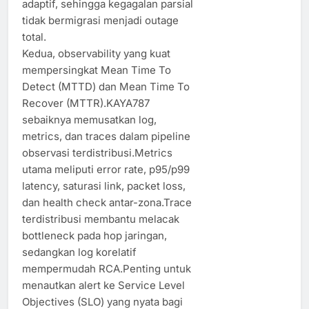
adaptif, sehingga kegagalan parsial
tidak bermigrasi menjadi outage
total.
Kedua, observability yang kuat
mempersingkat Mean Time To
Detect (MTTD) dan Mean Time To
Recover (MTTR).KAYA787
sebaiknya memusatkan log,
metrics, dan traces dalam pipeline
observasi terdistribusi.Metrics
utama meliputi error rate, p95/p99
latency, saturasi link, packet loss,
dan health check antar-zona.Trace
terdistribusi membantu melacak
bottleneck pada hop jaringan,
sedangkan log korelatif
mempermudah RCA.Penting untuk
menautkan alert ke Service Level
Objectives (SLO) yang nyata bagi