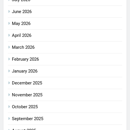
June 2026
May 2026
April 2026
March 2026
February 2026
January 2026
December 2025
November 2025
October 2025
September 2025