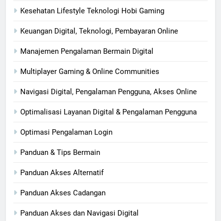
Kesehatan Lifestyle Teknologi Hobi Gaming
Keuangan Digital, Teknologi, Pembayaran Online
Manajemen Pengalaman Bermain Digital
Multiplayer Gaming & Online Communities
Navigasi Digital, Pengalaman Pengguna, Akses Online
Optimalisasi Layanan Digital & Pengalaman Pengguna
Optimasi Pengalaman Login
Panduan & Tips Bermain
Panduan Akses Alternatif
Panduan Akses Cadangan
Panduan Akses dan Navigasi Digital