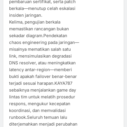
pembaruan sertifikat, serta patch
berkala—menutup celah eskalasi
insiden jaringan.
Kelima, pengujian berkala
memastikan rancangan bukan
sekadar diagram.Pendekatan
chaos engineering pada jaringan—
misalnya mematikan salah satu
link, mensimulasikan degradasi
DNS resolver, atau meningkatkan
latency antar-region—memberi
bukti apakah failover benar-benar
terjadi sesuai harapan.KAYA787
sebaiknya menjalankan game day
lintas tim untuk melatih prosedur
respons, mengukur kecepatan
koordinasi, dan memvalidasi
runbook.Seluruh temuan lalu
diterjemahkan menjadi perubahan