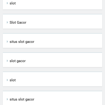
slot
Slot Gacor
situs slot gacor
slot gacor
slot
situs slot gacor