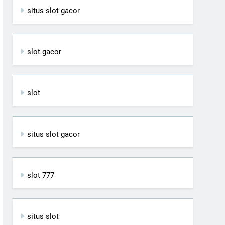
situs slot gacor
slot gacor
slot
situs slot gacor
slot 777
situs slot