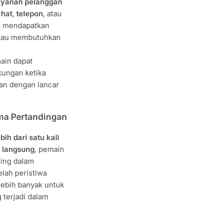
ayanan pelanggan
chat
,
telepon
, atau
t mendapatkan
atau membutuhkan
ain dapat
ungan ketika
lan dengan lancar
ma Pertandingan
ebih dari satu kali
 langsung
, pemain
ing dalam
elah peristiwa
lebih banyak untuk
 terjadi dalam