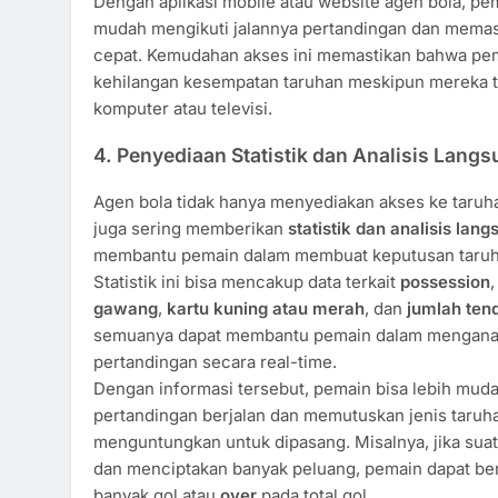
Dengan aplikasi mobile atau website agen bola, pe
mudah mengikuti jalannya pertandingan dan mema
cepat. Kemudahan akses ini memastikan bahwa pem
kehilangan kesempatan taruhan meskipun mereka t
komputer atau televisi.
4.
Penyediaan Statistik dan Analisis Lang
Agen bola tidak hanya menyediakan akses ke taruha
juga sering memberikan
statistik dan analisis lang
membantu pemain dalam membuat keputusan taruha
Statistik ini bisa mencakup data terkait
possession
gawang
,
kartu kuning atau merah
, dan
jumlah ten
semuanya dapat membantu pemain dalam menganali
pertandingan secara real-time.
Dengan informasi tersebut, pemain bisa lebih mud
pertandingan berjalan dan memutuskan jenis taruh
menguntungkan untuk dipasang. Misalnya, jika sua
dan menciptakan banyak peluang, pemain dapat ber
banyak gol atau
over
pada total gol.