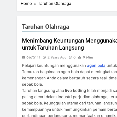
Home
Taruhan Olahraga
Taruhan Olahraga
Menimbang Keuntungan Menggunaka
untuk Taruhan Langsung
6b75111
2 Years Ago
0
9 Mins
Pelajari keuntungan menggunakan
agen bola
untu
Temukan bagaimana agen bola dapat meningkatkan
kemenangan Anda dalam bertaruh secara real-time
sepak bola.
Taruhan langsung atau
live betting
telah menjadi sa
paling dicari dalam industri perjudian olahraga, te
sepak bola. Keunggulan utama dari taruhan langsun
kemampuannya untuk memungkinkan pemain berta
pertandingan berlangsung, memanfaatkan dinamika 