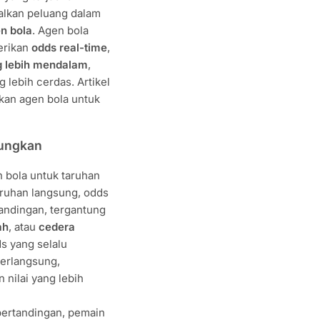
alkan peluang dalam
n bola
. Agen bola
erikan
odds real-time
,
ng lebih mendalam
,
lebih cerdas. Artikel
an agen bola untuk
tungkan
 bola untuk taruhan
aruhan langsung, odds
tandingan, tergantung
ah
, atau
cedera
s yang selalu
berlangsung,
nilai yang lebih
ertandingan, pemain