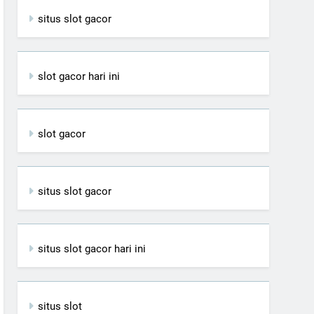
situs slot gacor
slot gacor hari ini
slot gacor
situs slot gacor
situs slot gacor hari ini
situs slot