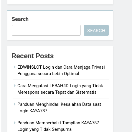
Search
SEARCH
Recent Posts
EDWINSLOT Login dan Cara Menjaga Privasi
Pengguna secara Lebih Optimal
Cara Mengatasi LEBAH4D Login yang Tidak
Merespons secara Tepat dan Sistematis
Panduan Menghindari Kesalahan Data saat
Login KAYA787
Panduan Memperbaiki Tampilan KAYA787
Login yang Tidak Sempurna