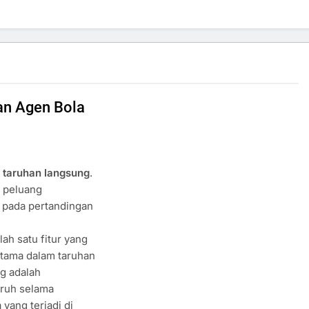
n Agen Bola
k
taruhan langsung
.
 peluang
 pada pertandingan
lah satu fitur yang
rutama dalam taruhan
g adalah
ruh selama
yang terjadi di