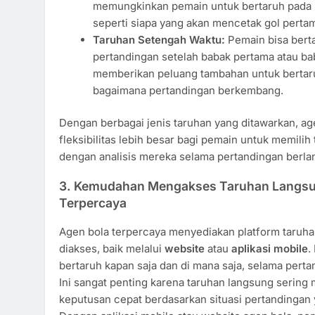
memungkinkan pemain untuk bertaruh pada i
seperti siapa yang akan mencetak gol pertama
Taruhan Setengah Waktu:
Pemain bisa berta
pertandingan setelah babak pertama atau ba
memberikan peluang tambahan untuk bertar
bagaimana pertandingan berkembang.
Dengan berbagai jenis taruhan yang ditawarkan, a
fleksibilitas lebih besar bagi pemain untuk memilih
dengan analisis mereka selama pertandingan berla
3.
Kemudahan Mengakses Taruhan Langsun
Terpercaya
Agen bola terpercaya menyediakan platform taruh
diakses, baik melalui
website
atau
aplikasi mobile
.
bertaruh kapan saja dan di mana saja, selama pert
Ini sangat penting karena taruhan langsung serin
keputusan cepat berdasarkan situasi pertandingan 