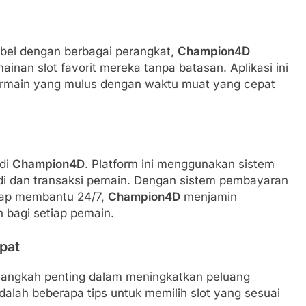
bel dengan berbagai perangkat,
Champion4D
an slot favorit mereka tanpa batasan. Aplikasi ini
rmain yang mulus dengan waktu muat yang cepat
 di
Champion4D
. Platform ini menggunakan sistem
adi dan transaksi pemain. Dengan sistem pembayaran
iap membantu 24/7,
Champion4D
menjamin
bagi setiap pemain.
pat
langkah penting dalam meningkatkan peluang
adalah beberapa tips untuk memilih slot yang sesuai