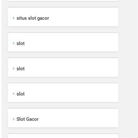
situs slot gacor
slot
slot
slot
Slot Gacor