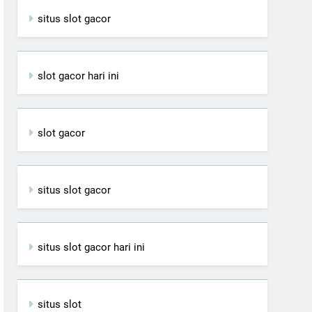
situs slot gacor
slot gacor hari ini
slot gacor
situs slot gacor
situs slot gacor hari ini
situs slot