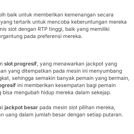
ebih baik untuk memberikan kemenangan secara
 yang tertarik untuk mencoba keberuntungan mereka
enis slot dengan RTP tinggi, baik yang memiliki
tergantung pada preferensi mereka.
an
slot progresif
, yang menawarkan jackpot yang
ruhan yang ditempatkan pada mesin ini menyumbang
ingkat, sehingga semakin banyak pemain yang bermain,
ogresif
ini memberikan kesempatan bagi pemain
g bisa mengubah hidup mereka dalam sekejap.
ai
jackpot besar
pada mesin slot pilihan mereka,
 uang dalam jumlah besar dengan setiap putaran.