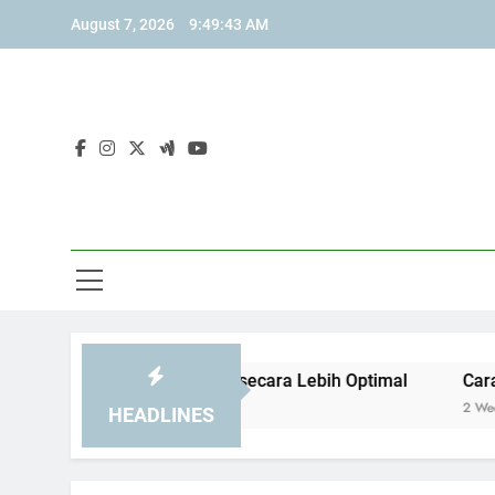
Skip
August 7, 2026
9:49:44 AM
to
content
Sat
Dapatkan S
rivasi Pengguna secara Lebih Optimal
Cara Mengatasi 
2 Weeks Ago
HEADLINES