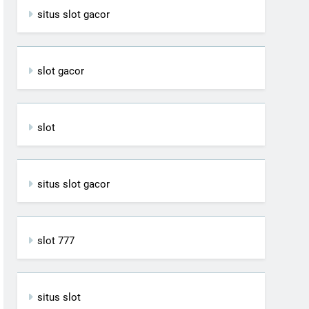
situs slot gacor
slot gacor
slot
situs slot gacor
slot 777
situs slot