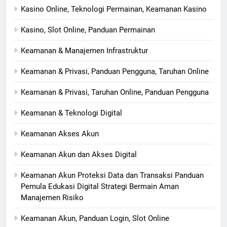
Kasino Online, Teknologi Permainan, Keamanan Kasino
Kasino, Slot Online, Panduan Permainan
Keamanan & Manajemen Infrastruktur
Keamanan & Privasi, Panduan Pengguna, Taruhan Online
Keamanan & Privasi, Taruhan Online, Panduan Pengguna
Keamanan & Teknologi Digital
Keamanan Akses Akun
Keamanan Akun dan Akses Digital
Keamanan Akun Proteksi Data dan Transaksi Panduan
Pemula Edukasi Digital Strategi Bermain Aman
Manajemen Risiko
Keamanan Akun, Panduan Login, Slot Online