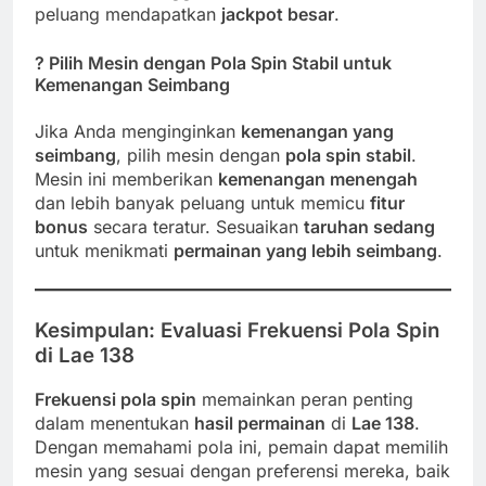
peluang mendapatkan
jackpot besar
.
?
Pilih Mesin dengan Pola Spin Stabil untuk
Kemenangan Seimbang
Jika Anda menginginkan
kemenangan yang
seimbang
, pilih mesin dengan
pola spin stabil
.
Mesin ini memberikan
kemenangan menengah
dan lebih banyak peluang untuk memicu
fitur
bonus
secara teratur. Sesuaikan
taruhan sedang
untuk menikmati
permainan yang lebih seimbang
.
Kesimpulan: Evaluasi Frekuensi Pola Spin
di Lae 138
Frekuensi pola spin
memainkan peran penting
dalam menentukan
hasil permainan
di
Lae 138
.
Dengan memahami pola ini, pemain dapat memilih
mesin yang sesuai dengan preferensi mereka, baik