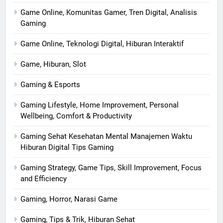
Game Online, Komunitas Gamer, Tren Digital, Analisis
Gaming
Game Online, Teknologi Digital, Hiburan Interaktif
Game, Hiburan, Slot
Gaming & Esports
Gaming Lifestyle, Home Improvement, Personal
Wellbeing, Comfort & Productivity
Gaming Sehat Kesehatan Mental Manajemen Waktu
Hiburan Digital Tips Gaming
Gaming Strategy, Game Tips, Skill Improvement, Focus
and Efficiency
Gaming, Horror, Narasi Game
Gaming, Tips & Trik, Hiburan Sehat