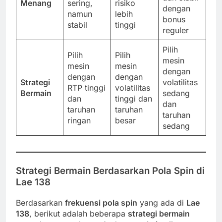
Menang
sering,
risiko
dengan
namun
lebih
bonus
stabil
tinggi
reguler
Pilih
Pilih
Pilih
mesin
mesin
mesin
dengan
dengan
dengan
Strategi
volatilitas
RTP tinggi
volatilitas
Bermain
sedang
dan
tinggi dan
dan
taruhan
taruhan
taruhan
ringan
besar
sedang
Strategi Bermain Berdasarkan Pola Spin di
Lae 138
Berdasarkan
frekuensi pola spin
yang ada di
Lae
138
, berikut adalah beberapa
strategi bermain