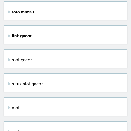
toto macau
link gacor
slot gacor
situs slot gacor
slot