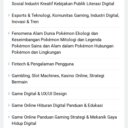
Sosial Industri Kreatif Kebijakan Publik Literasi Digital
Esports & Teknologi, Komunitas Gaming, Industri Digital,
Inovasi & Tren
Fenomena Alam Dunia Pokémon Ekologi dan
Keseimbangan Pokémon Mitologi dan Legenda
Pokémon Sains dan Alam dalam Pokémon Hubungan
Pokémon dan Lingkungan
Fintech & Pengalaman Pengguna
Gambling, Slot Machines, Kasino Online, Strategi
Bermain
Game Digital & UX/UI Design
Game Online Hiburan Digital Panduan & Edukasi
Game Online Panduan Gaming Strategi & Mekanik Gaya
Hidup Digital