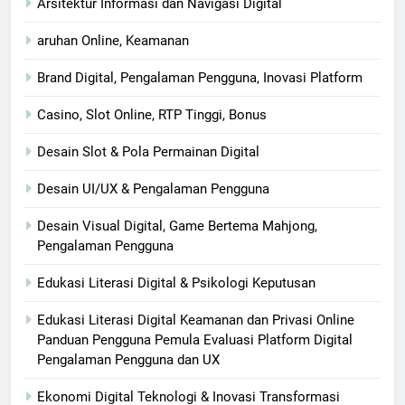
Arsitektur Informasi dan Navigasi Digital
aruhan Online, Keamanan
Brand Digital, Pengalaman Pengguna, Inovasi Platform
Casino, Slot Online, RTP Tinggi, Bonus
Desain Slot & Pola Permainan Digital
Desain UI/UX & Pengalaman Pengguna
Desain Visual Digital, Game Bertema Mahjong,
Pengalaman Pengguna
Edukasi Literasi Digital & Psikologi Keputusan
Edukasi Literasi Digital Keamanan dan Privasi Online
Panduan Pengguna Pemula Evaluasi Platform Digital
Pengalaman Pengguna dan UX
Ekonomi Digital Teknologi & Inovasi Transformasi