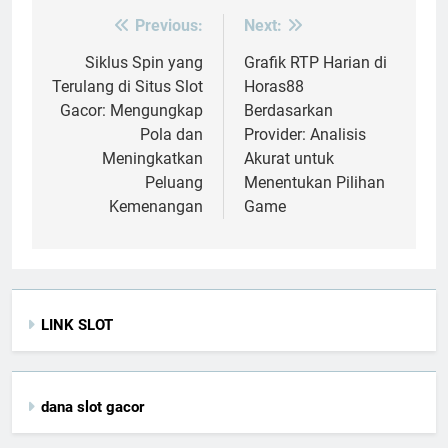
Previous:
Next:
Post
navigation
Siklus Spin yang
Grafik RTP Harian di
Terulang di Situs Slot
Horas88
Gacor: Mengungkap
Berdasarkan
Pola dan
Provider: Analisis
Meningkatkan
Akurat untuk
Peluang
Menentukan Pilihan
Kemenangan
Game
LINK SLOT
dana slot gacor