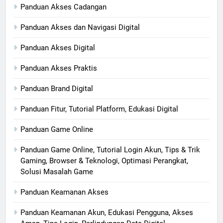
Panduan Akses Cadangan
Panduan Akses dan Navigasi Digital
Panduan Akses Digital
Panduan Akses Praktis
Panduan Brand Digital
Panduan Fitur, Tutorial Platform, Edukasi Digital
Panduan Game Online
Panduan Game Online, Tutorial Login Akun, Tips & Trik
Gaming, Browser & Teknologi, Optimasi Perangkat,
Solusi Masalah Game
Panduan Keamanan Akses
Panduan Keamanan Akun, Edukasi Pengguna, Akses