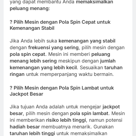
yang dapat membantu Anda
memaksimalkan
peluang menang
:
?
Pilih Mesin dengan Pola Spin Cepat untuk
Kemenangan Stabil
Jika Anda lebih suka
kemenangan yang stabil
dengan
frekuensi yang sering
, pilih mesin dengan
pola spin cepat
. Mesin ini memberi
peluang
menang lebih sering
meskipun dengan
jumlah
kemenangan yang lebih kecil
. Sesuaikan
taruhan
ringan
untuk memperpanjang waktu bermain.
?
Pilih Mesin dengan Pola Spin Lambat untuk
Jackpot Besar
Jika tujuan Anda adalah untuk mengejar
jackpot
besar
, pilih mesin dengan
pola spin lambat
. Mesin
ini memberikan
risiko lebih tinggi
, namun potensi
hadiah besar
membuatnya menarik. Gunakan
taruhan lebih tinggi
untuk memaksimalkan