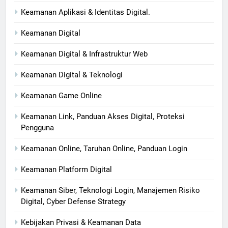
Keamanan Aplikasi & Identitas Digital.
Keamanan Digital
Keamanan Digital & Infrastruktur Web
Keamanan Digital & Teknologi
Keamanan Game Online
Keamanan Link, Panduan Akses Digital, Proteksi
Pengguna
Keamanan Online, Taruhan Online, Panduan Login
Keamanan Platform Digital
Keamanan Siber, Teknologi Login, Manajemen Risiko
Digital, Cyber Defense Strategy
Kebijakan Privasi & Keamanan Data