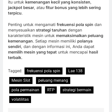
itu untuk
kemenangan kecil yang konsisten
,
jackpot besar
, atau
fitur bonus yang lebih sering
terpicu
.
Penting untuk mengamati
frekuensi pola spin
dan
menyesuaikan
strategi taruhan
dengan
karakteristik mesin untuk
memaksimalkan peluang
kemenangan
. Setiap mesin memiliki
polanya
sendiri
, dan dengan informasi ini, Anda dapat
memilih mesin yang tepat
untuk mencapai
hasil
terbaik
.
Tagged:
frekuensi pola spin
Lae 138
Mesin Slot
peluang menang
pola permainan
RTP
strategi bermain
volatilitas