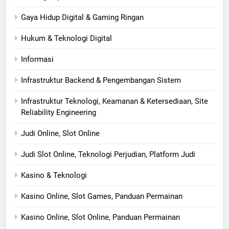
Gaya Hidup Digital & Gaming Ringan
Hukum & Teknologi Digital
Informasi
Infrastruktur Backend & Pengembangan Sistem
Infrastruktur Teknologi, Keamanan & Ketersediaan, Site
Reliability Engineering
Judi Online, Slot Online
Judi Slot Online, Teknologi Perjudian, Platform Judi
Kasino & Teknologi
Kasino Online, Slot Games, Panduan Permainan
Kasino Online, Slot Online, Panduan Permainan