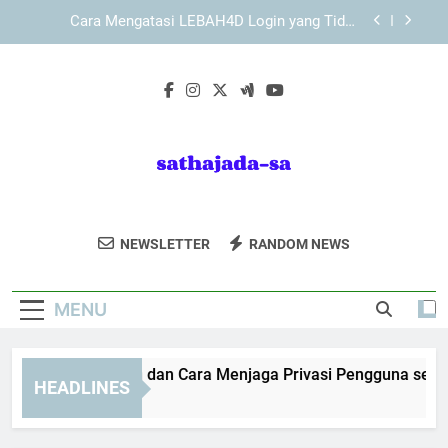
Skip
Panduan Menghindari Kesalahan Data saat Login
to
KAYA787
content
Panduan Memperbaiki Tampilan KAYA787 Login
yang Tidak Sempurna
EDWINSLOT Login dan Cara Menjaga Privasi
Pengguna secara Lebih Optimal
Cara Mengatasi LEBAH4D Login yang Tidak
Merespons secara Tepat dan Sistematis
Panduan Menghindari Kesalahan Data saat Login
KAYA787
Sathajada SA
Dapatkan Solusi Teknologi Terkini Dari
Panduan Memperbaiki Tampilan KAYA787 Login
NEWSLETTER
RANDOM NEWS
yang Tidak Sempurna
Sathajada SA. Konsultan Profesional Untuk
Transformasi Digital Bisnis Anda.
MENU
WINSLOT Login dan Cara Menjaga Privasi Pengguna secara L
HEADLINES
Weeks Ago