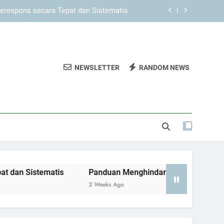
respons secara Tepat dan Sistematis
i Kesalahan Data saat Login KAYA787
n KAYA787 Login yang Tidak Sempurna
NEWSLETTER
RANDOM NEWS
rivasi Pengguna secara Lebih Optimal
respons secara Tepat dan Sistematis
al Untuk Transformasi Digital Bisnis Anda.
i Kesalahan Data saat Login KAYA787
n KAYA787 Login yang Tidak Sempurna
matis
Panduan Menghindari Kesalahan Data saat Logi
2 Weeks Ago