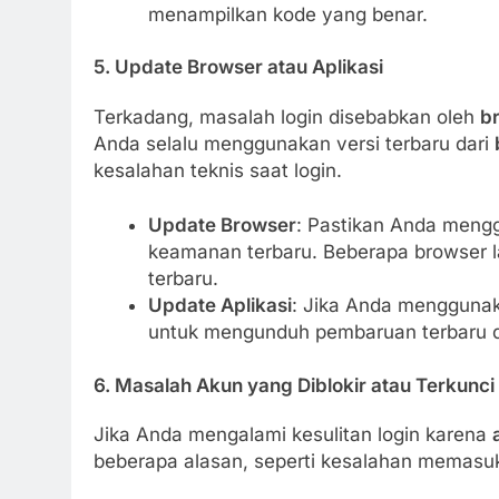
menampilkan kode yang benar.
5.
Update Browser atau Aplikasi
Terkadang, masalah login disebabkan oleh
b
Anda selalu menggunakan versi terbaru dari
kesalahan teknis saat login.
Update Browser
: Pastikan Anda meng
keamanan terbaru. Beberapa browser l
terbaru.
Update Aplikasi
: Jika Anda menggunaka
untuk mengunduh pembaruan terbaru 
6.
Masalah Akun yang Diblokir atau Terkunci
Jika Anda mengalami kesulitan login karena
beberapa alasan, seperti kesalahan memasu