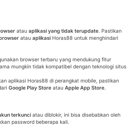
rowser
atau
aplikasi yang tidak terupdate
. Pastikan
browser
atau
aplikasi
Horas88 untuk menghindari
gunakan browser terbaru yang mendukung fitur
ama mungkin tidak kompatibel dengan teknologi situs
n aplikasi Horas88 di perangkat mobile, pastikan
dari
Google Play Store
atau
Apple App Store
.
akun terkunci
atau diblokir, ini bisa disebabkan oleh
kkan password beberapa kali.