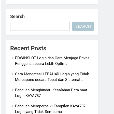
Search
SEARCH
Recent Posts
EDWINSLOT Login dan Cara Menjaga Privasi
Pengguna secara Lebih Optimal
Cara Mengatasi LEBAH4D Login yang Tidak
Merespons secara Tepat dan Sistematis
Panduan Menghindari Kesalahan Data saat
Login KAYA787
Panduan Memperbaiki Tampilan KAYA787
Login yang Tidak Sempurna