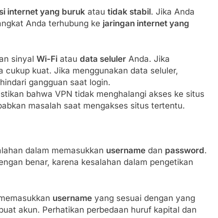
i internet yang buruk
atau
tidak stabil
. Jika Anda
rangkat Anda terhubung ke
jaringan internet yang
tan sinyal
Wi-Fi
atau
data seluler
Anda. Jika
 cukup kuat. Jika menggunakan data seluler,
hindari gangguan saat login.
astikan bahwa VPN tidak menghalangi akses ke situs
bkan masalah saat mengakses situs tertentu.
kesalahan dalam memasukkan
username
dan
password
.
dengan benar, karena kesalahan dalam pengetikan
a memasukkan
username
yang sesuai dengan yang
uat akun. Perhatikan perbedaan huruf kapital dan