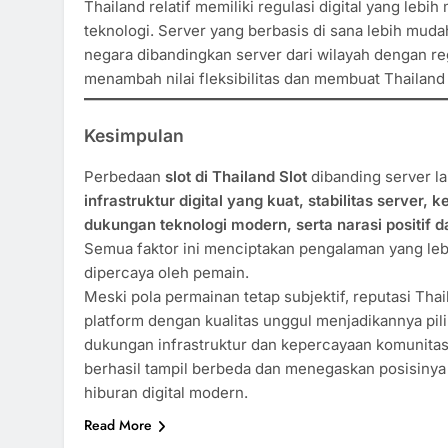
Thailand relatif memiliki regulasi digital yang lebi
teknologi. Server yang berbasis di sana lebih mudah
negara dibandingkan server dari wilayah dengan regu
menambah nilai fleksibilitas dan membuat Thailand S
Kesimpulan
Perbedaan
slot di Thailand Slot
dibanding server la
infrastruktur digital yang kuat, stabilitas server,
dukungan teknologi modern, serta narasi positif da
Semua faktor ini menciptakan pengalaman yang lebi
dipercaya oleh pemain.
Meski pola permainan tetap subjektif, reputasi Thai
platform dengan kualitas unggul menjadikannya pi
dukungan infrastruktur dan kepercayaan komunitas,
berhasil tampil berbeda dan menegaskan posisinya
hiburan digital modern.
Read More