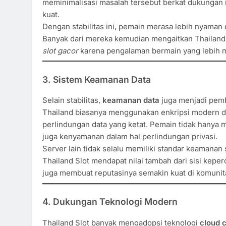
meminimalisasi masalah tersebut berkat dukungan i
kuat.
Dengan stabilitas ini, pemain merasa lebih nyaman 
Banyak dari mereka kemudian mengaitkan Thailand 
slot gacor
karena pengalaman bermain yang lebih 
3. Sistem Keamanan Data
Selain stabilitas,
keamanan data
juga menjadi pem
Thailand biasanya menggunakan enkripsi modern d
perlindungan data yang ketat. Pemain tidak hanya m
juga kenyamanan dalam hal perlindungan privasi.
Server lain tidak selalu memiliki standar keamanan 
Thailand Slot mendapat nilai tambah dari sisi keper
juga membuat reputasinya semakin kuat di komunitas
4. Dukungan Teknologi Modern
Thailand Slot banyak mengadopsi teknologi
cloud 