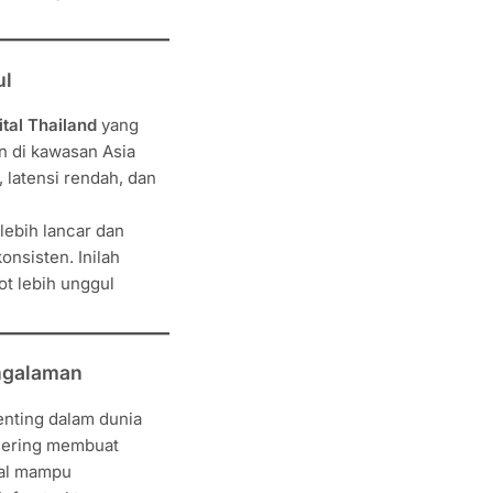
ul
ital Thailand
yang
in di kawasan Asia
 latensi rendah, dan
lebih lancar dan
onsisten. Inilah
t lebih unggul
engalaman
enting dalam dunia
 sering membuat
nal mampu