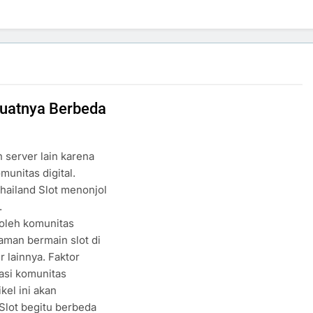
buatnya Berbeda
 server lain karena
munitas digital.
hailand Slot menonjol
.
oleh komunitas
aman bermain slot di
 lainnya. Faktor
rasi komunitas
kel ini akan
Slot begitu berbeda