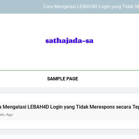
Cara Mengatasi LEBAH4D Login yang Tidak Me
Panduan Menghindar
Panduan Memperbaiki Tampila
EDWINSLOT Login dan Cara Menjaga P
hajada SA
Cara Mengatasi LEBAH4D Login yang Tidak Me
olusi Teknologi Terkini Dari Sathajada SA. Konsultan Profesion
Panduan Menghindar
SAMPLE PAGE
Panduan Memperbaiki Tampila
 LEBAH4D Login yang Tidak Merespons secara Tepat dan Sist