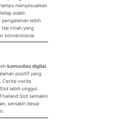
r mampu menyesuaikan
etap stabil.
i pengalaman lebih
 Hal inilah yang
r konvensional.
oleh
komunitas digital
.
laman positif yang
 Cerita-cerita
lot lebih unggul.
Thailand Slot semakin
an, semakin besar
n.