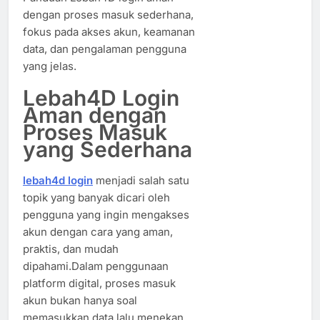
dengan proses masuk sederhana,
fokus pada akses akun, keamanan
data, dan pengalaman pengguna
yang jelas.
Lebah4D Login
Aman dengan
Proses Masuk
yang Sederhana
lebah4d login
menjadi salah satu
topik yang banyak dicari oleh
pengguna yang ingin mengakses
akun dengan cara yang aman,
praktis, dan mudah
dipahami.Dalam penggunaan
platform digital, proses masuk
akun bukan hanya soal
memasukkan data lalu menekan