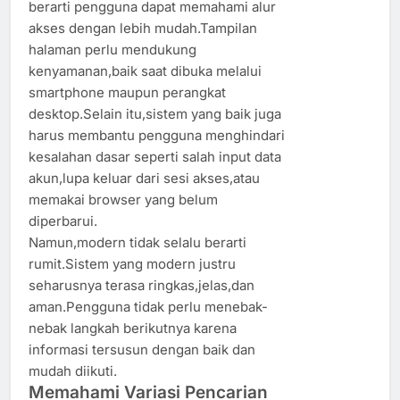
berarti pengguna dapat memahami alur
akses dengan lebih mudah.Tampilan
halaman perlu mendukung
kenyamanan,baik saat dibuka melalui
smartphone maupun perangkat
desktop.Selain itu,sistem yang baik juga
harus membantu pengguna menghindari
kesalahan dasar seperti salah input data
akun,lupa keluar dari sesi akses,atau
memakai browser yang belum
diperbarui.
Namun,modern tidak selalu berarti
rumit.Sistem yang modern justru
seharusnya terasa ringkas,jelas,dan
aman.Pengguna tidak perlu menebak-
nebak langkah berikutnya karena
informasi tersusun dengan baik dan
mudah diikuti.
Memahami Variasi Pencarian