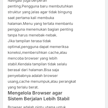
Navigasi juga berperan
penting.Pengguna baru membutuhkan
struktur yang jelas agar tidak bingung
saat pertama kali membuka
halaman.Menu yang tertata membantu
pengguna menemukan bagian penting
tanpa harus menebak-nebak.
Jika tampilan terasa tidak
optimal,pengguna dapat memeriksa
koneksi,membersihkan cache,atau
mencoba browser yang lebih
stabil.Kendala tampilan tidak selalu
berasal dari halaman.Bisa saja
penyebabnya adalah browser
usang,cache menumpuk,atau perangkat
yang terlalu berat.
Mengelola Browser agar
Sistem Berjalan Lebih Stabil
Browser adalah pintu utama untuk