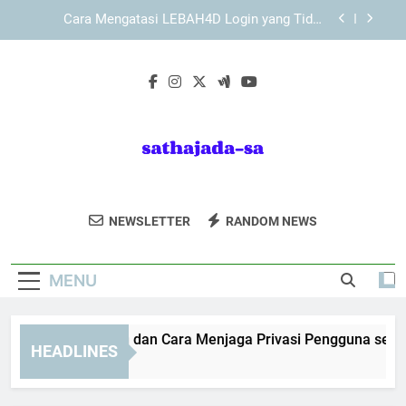
Skip
Panduan Menghindari Kesalahan Data saat Login
to
KAYA787
content
Panduan Memperbaiki Tampilan KAYA787 Login
yang Tidak Sempurna
EDWINSLOT Login dan Cara Menjaga Privasi
Pengguna secara Lebih Optimal
Cara Mengatasi LEBAH4D Login yang Tidak
Merespons secara Tepat dan Sistematis
Panduan Menghindari Kesalahan Data saat Login
KAYA787
Sathajada SA
Dapatkan Solusi Teknologi Terkini Dari
Panduan Memperbaiki Tampilan KAYA787 Login
NEWSLETTER
RANDOM NEWS
yang Tidak Sempurna
Sathajada SA. Konsultan Profesional Untuk
Transformasi Digital Bisnis Anda.
MENU
WINSLOT Login dan Cara Menjaga Privasi Pengguna secara L
HEADLINES
Weeks Ago