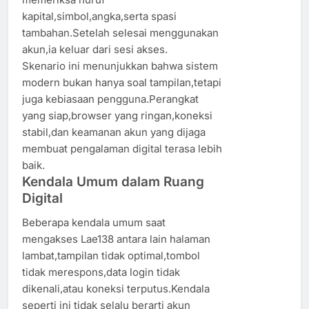
kapital,simbol,angka,serta spasi
tambahan.Setelah selesai menggunakan
akun,ia keluar dari sesi akses.
Skenario ini menunjukkan bahwa sistem
modern bukan hanya soal tampilan,tetapi
juga kebiasaan pengguna.Perangkat
yang siap,browser yang ringan,koneksi
stabil,dan keamanan akun yang dijaga
membuat pengalaman digital terasa lebih
baik.
Kendala Umum dalam Ruang
Digital
Beberapa kendala umum saat
mengakses Lae138 antara lain halaman
lambat,tampilan tidak optimal,tombol
tidak merespons,data login tidak
dikenali,atau koneksi terputus.Kendala
seperti ini tidak selalu berarti akun