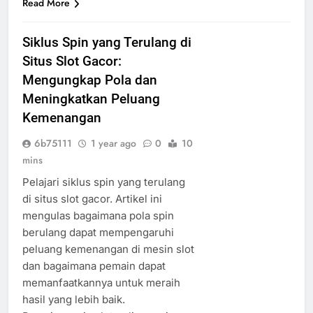
Read More
Siklus Spin yang Terulang di
Situs Slot Gacor:
Mengungkap Pola dan
Meningkatkan Peluang
Kemenangan
6b75111
1 year ago
0
10
mins
Pelajari siklus spin yang terulang
di situs slot gacor. Artikel ini
mengulas bagaimana pola spin
berulang dapat mempengaruhi
peluang kemenangan di mesin slot
dan bagaimana pemain dapat
memanfaatkannya untuk meraih
hasil yang lebih baik.