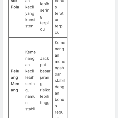
stik
an
bonu
lebih
Pola
kecil
s
serin
yang
terat
g
konsi
ur
terpi
sten
terpi
cu
cu
Keme
nang
Keme
an
nang
Jack
mene
an
pot
ngah
Pelu
kecil
besar
dan
ang
lebih
jaran
stabil
Men
serin
g,
deng
ang
g,
risiko
an
namu
lebih
bonu
n
tinggi
s
stabil
regul