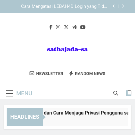
Skip
Panduan Menghindari Kesalahan Data saat Login
to
KAYA787
content
Panduan Memperbaiki Tampilan KAYA787 Login
yang Tidak Sempurna
EDWINSLOT Login dan Cara Menjaga Privasi
Pengguna secara Lebih Optimal
Cara Mengatasi LEBAH4D Login yang Tidak
Merespons secara Tepat dan Sistematis
Panduan Menghindari Kesalahan Data saat Login
KAYA787
Sathajada SA
Dapatkan Solusi Teknologi Terkini Dari
Panduan Memperbaiki Tampilan KAYA787 Login
NEWSLETTER
RANDOM NEWS
yang Tidak Sempurna
Sathajada SA. Konsultan Profesional Untuk
Transformasi Digital Bisnis Anda.
MENU
WINSLOT Login dan Cara Menjaga Privasi Pengguna secara Le
HEADLINES
eeks Ago