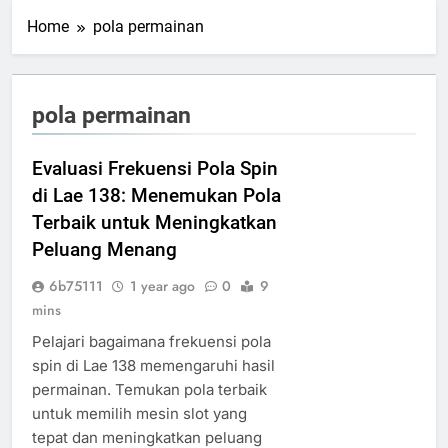
Home
pola permainan
pola permainan
Evaluasi Frekuensi Pola Spin
di Lae 138: Menemukan Pola
Terbaik untuk Meningkatkan
Peluang Menang
6b75111
1 year ago
0
9
mins
Pelajari bagaimana frekuensi pola
spin di Lae 138 memengaruhi hasil
permainan. Temukan pola terbaik
untuk memilih mesin slot yang
tepat dan meningkatkan peluang