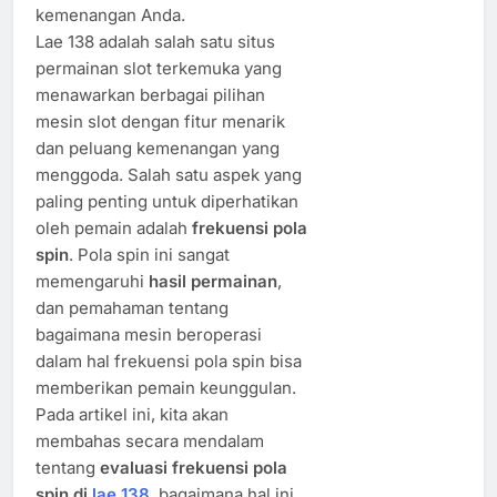
kemenangan Anda.
Lae 138 adalah salah satu situs
permainan slot terkemuka yang
menawarkan berbagai pilihan
mesin slot dengan fitur menarik
dan peluang kemenangan yang
menggoda. Salah satu aspek yang
paling penting untuk diperhatikan
oleh pemain adalah
frekuensi pola
spin
. Pola spin ini sangat
memengaruhi
hasil permainan
,
dan pemahaman tentang
bagaimana mesin beroperasi
dalam hal frekuensi pola spin bisa
memberikan pemain keunggulan.
Pada artikel ini, kita akan
membahas secara mendalam
tentang
evaluasi frekuensi pola
spin di
lae 138
, bagaimana hal ini