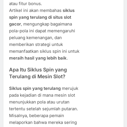
atau fitur bonus.
Artikel ini akan membahas
siklus
spin yang terulang di situs slot
gacor
, mengungkap bagaimana
pola-pola ini dapat memengaruhi
peluang kemenangan, dan
memberikan strategi untuk
memanfaatkan siklus spin ini untuk
meraih hasil yang lebih baik
.
Apa Itu Siklus Spin yang
Terulang di Mesin Slot?
Siklus spin yang terulang
merujuk
pada kejadian di mana mesin slot
menunjukkan pola atau urutan
tertentu setelah sejumlah putaran.
Misalnya, beberapa pemain
melaporkan bahwa mereka sering