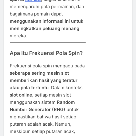
memengaruhi pola permainan, dan
bagaimana pemain dapat
menggunakan informasi ini untuk
meningkatkan peluang menang
mereka.
Apa Itu Frekuensi Pola Spin?
Frekuensi pola spin mengacu pada
seberapa sering mesin slot
memberikan hasil yang teratur
atau pola tertentu
. Dalam konteks
slot online
, setiap mesin slot
menggunakan sistem
Random
Number Generator (RNG)
untuk
memastikan bahwa hasil setiap
putaran adalah acak. Namun,
meskipun setiap putaran acak,