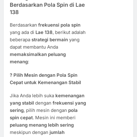
Berdasarkan Pola Spin di Lae
138
Berdasarkan
frekuensi pola spin
yang ada di
Lae 138
, berikut adalah
beberapa
strategi bermain
yang
dapat membantu Anda
memaksimalkan peluang
menang
:
?
Pilih Mesin dengan Pola Spin
Cepat untuk Kemenangan Stabil
Jika Anda lebih suka
kemenangan
yang stabil
dengan
frekuensi yang
sering
, pilih mesin dengan
pola
spin cepat
. Mesin ini memberi
peluang menang lebih sering
meskipun dengan
jumlah