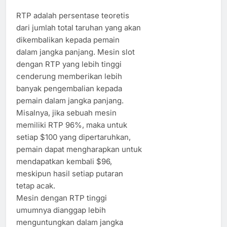
RTP adalah persentase teoretis
dari jumlah total taruhan yang akan
dikembalikan kepada pemain
dalam jangka panjang. Mesin slot
dengan RTP yang lebih tinggi
cenderung memberikan lebih
banyak pengembalian kepada
pemain dalam jangka panjang.
Misalnya, jika sebuah mesin
memiliki RTP 96%, maka untuk
setiap $100 yang dipertaruhkan,
pemain dapat mengharapkan untuk
mendapatkan kembali $96,
meskipun hasil setiap putaran
tetap acak.
Mesin dengan RTP tinggi
umumnya dianggap lebih
menguntungkan dalam jangka