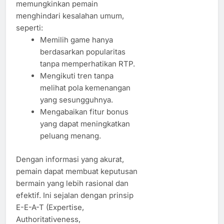
memungkinkan pemain
menghindari kesalahan umum,
seperti:
Memilih game hanya
berdasarkan popularitas
tanpa memperhatikan RTP.
Mengikuti tren tanpa
melihat pola kemenangan
yang sesungguhnya.
Mengabaikan fitur bonus
yang dapat meningkatkan
peluang menang.
Dengan informasi yang akurat,
pemain dapat membuat keputusan
bermain yang lebih rasional dan
efektif. Ini sejalan dengan prinsip
E-E-A-T (Expertise,
Authoritativeness,