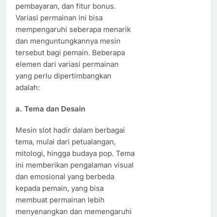
pembayaran, dan fitur bonus.
Variasi permainan ini bisa
mempengaruhi seberapa menarik
dan menguntungkannya mesin
tersebut bagi pemain. Beberapa
elemen dari variasi permainan
yang perlu dipertimbangkan
adalah:
a.
Tema dan Desain
Mesin slot hadir dalam berbagai
tema, mulai dari petualangan,
mitologi, hingga budaya pop. Tema
ini memberikan pengalaman visual
dan emosional yang berbeda
kepada pemain, yang bisa
membuat permainan lebih
menyenangkan dan memengaruhi