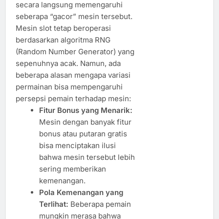
secara langsung memengaruhi
seberapa “gacor” mesin tersebut.
Mesin slot tetap beroperasi
berdasarkan algoritma RNG
(Random Number Generator) yang
sepenuhnya acak. Namun, ada
beberapa alasan mengapa variasi
permainan bisa mempengaruhi
persepsi pemain terhadap mesin:
Fitur Bonus yang Menarik:
Mesin dengan banyak fitur
bonus atau putaran gratis
bisa menciptakan ilusi
bahwa mesin tersebut lebih
sering memberikan
kemenangan.
Pola Kemenangan yang
Terlihat:
Beberapa pemain
mungkin merasa bahwa