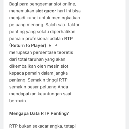
Bagi para penggemar slot online,
menemukan
slot gacor
hari ini bisa
menjadi kunci untuk meningkatkan
peluang menang. Salah satu faktor
penting yang selalu diperhatikan
pemain profesional adalah
RTP
(Return to Player)
. RTP
merupakan persentase teoretis
dari total taruhan yang akan
dikembalikan oleh mesin slot
kepada pemain dalam jangka
panjang. Semakin tinggi RTP,
semakin besar peluang Anda
mendapatkan keuntungan saat
bermain.
Mengapa Data RTP Penting?
RTP bukan sekadar angka, tetapi