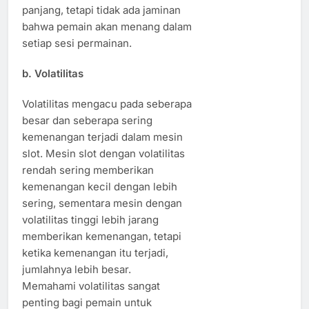
panjang, tetapi tidak ada jaminan
bahwa pemain akan menang dalam
setiap sesi permainan.
b.
Volatilitas
Volatilitas mengacu pada seberapa
besar dan seberapa sering
kemenangan terjadi dalam mesin
slot. Mesin slot dengan volatilitas
rendah sering memberikan
kemenangan kecil dengan lebih
sering, sementara mesin dengan
volatilitas tinggi lebih jarang
memberikan kemenangan, tetapi
ketika kemenangan itu terjadi,
jumlahnya lebih besar.
Memahami volatilitas sangat
penting bagi pemain untuk