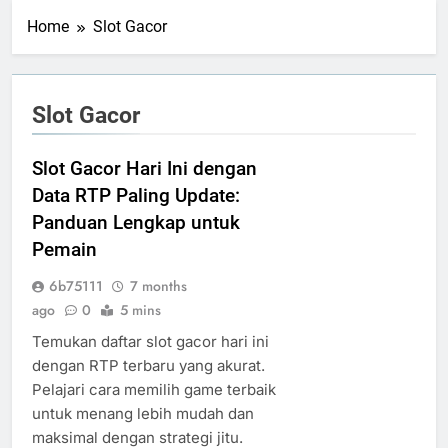
Home
Slot Gacor
Slot Gacor
Slot Gacor Hari Ini dengan
Data RTP Paling Update:
Panduan Lengkap untuk
Pemain
6b75111
7 months
ago
0
5 mins
Temukan daftar slot gacor hari ini
dengan RTP terbaru yang akurat.
Pelajari cara memilih game terbaik
untuk menang lebih mudah dan
maksimal dengan strategi jitu.