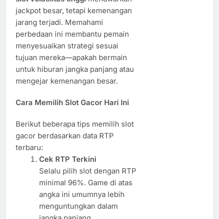
jackpot besar, tetapi kemenangan
jarang terjadi. Memahami
perbedaan ini membantu pemain
menyesuaikan strategi sesuai
tujuan mereka—apakah bermain
untuk hiburan jangka panjang atau
mengejar kemenangan besar.
Cara Memilih Slot Gacor Hari Ini
Berikut beberapa tips memilih slot
gacor berdasarkan data RTP
terbaru:
Cek RTP Terkini
Selalu pilih slot dengan RTP
minimal 96%. Game di atas
angka ini umumnya lebih
menguntungkan dalam
jangka panjang.