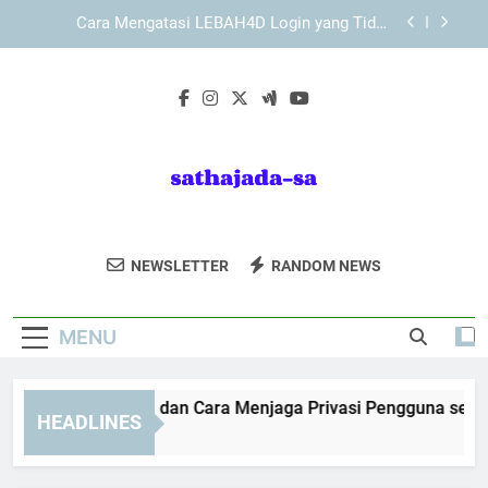
Skip
Panduan Menghindari Kesalahan Data saat Login
to
KAYA787
content
Panduan Memperbaiki Tampilan KAYA787 Login
yang Tidak Sempurna
EDWINSLOT Login dan Cara Menjaga Privasi
Pengguna secara Lebih Optimal
Cara Mengatasi LEBAH4D Login yang Tidak
Merespons secara Tepat dan Sistematis
Panduan Menghindari Kesalahan Data saat Login
KAYA787
Sathajada SA
Dapatkan Solusi Teknologi Terkini Dari
Panduan Memperbaiki Tampilan KAYA787 Login
NEWSLETTER
RANDOM NEWS
yang Tidak Sempurna
Sathajada SA. Konsultan Profesional Untuk
Transformasi Digital Bisnis Anda.
MENU
DWINSLOT Login dan Cara Menjaga Privasi Pengguna secara L
HEADLINES
 Weeks Ago