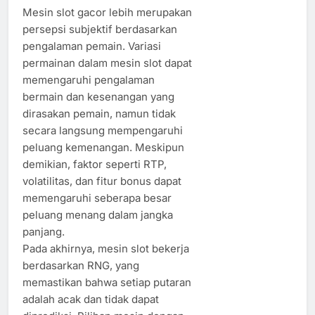
Mesin slot gacor lebih merupakan
persepsi subjektif berdasarkan
pengalaman pemain. Variasi
permainan dalam mesin slot dapat
memengaruhi pengalaman
bermain dan kesenangan yang
dirasakan pemain, namun tidak
secara langsung mempengaruhi
peluang kemenangan. Meskipun
demikian, faktor seperti RTP,
volatilitas, dan fitur bonus dapat
memengaruhi seberapa besar
peluang menang dalam jangka
panjang.
Pada akhirnya, mesin slot bekerja
berdasarkan RNG, yang
memastikan bahwa setiap putaran
adalah acak dan tidak dapat