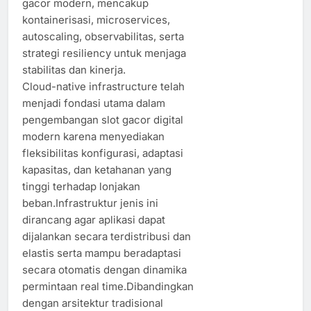
gacor modern, mencakup
kontainerisasi, microservices,
autoscaling, observabilitas, serta
strategi resiliency untuk menjaga
stabilitas dan kinerja.
Cloud-native infrastructure telah
menjadi fondasi utama dalam
pengembangan slot gacor digital
modern karena menyediakan
fleksibilitas konfigurasi, adaptasi
kapasitas, dan ketahanan yang
tinggi terhadap lonjakan
beban.Infrastruktur jenis ini
dirancang agar aplikasi dapat
dijalankan secara terdistribusi dan
elastis serta mampu beradaptasi
secara otomatis dengan dinamika
permintaan real time.Dibandingkan
dengan arsitektur tradisional