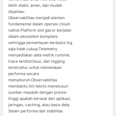
lebih stabil, aman, dan mudah
dipantau.
Observabilitas menjadi elemen
fundamental dalam operasi cloud-
native.Platform slot gacor berjalan
dalam ekosistem kompleks
sehingga pemantauan berbasis log
saja tidak cukup.Telemetry
menyediakan data metrik runtime,
trace terdistribusi, dan logging
terstruktur untuk memetakan
performa secara
menyeluruh.Observabilitas
membantu tim teknis menelusuri
sumber masalah dengan presisi
tinggi apakah berasal dari aplikasi,
jaringan, caching, atau basis data.
Selain performa dan stabilitas