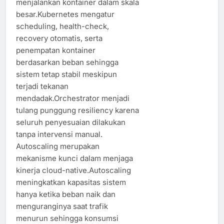
menjalankan kontainer dalam skala
besar.Kubernetes mengatur
scheduling, health-check,
recovery otomatis, serta
penempatan kontainer
berdasarkan beban sehingga
sistem tetap stabil meskipun
terjadi tekanan
mendadak.Orchestrator menjadi
tulang punggung resiliency karena
seluruh penyesuaian dilakukan
tanpa intervensi manual.
Autoscaling merupakan
mekanisme kunci dalam menjaga
kinerja cloud-native.Autoscaling
meningkatkan kapasitas sistem
hanya ketika beban naik dan
menguranginya saat trafik
menurun sehingga konsumsi