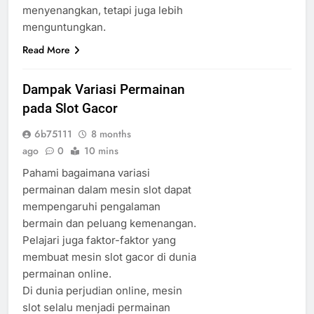
menyenangkan, tetapi juga lebih
menguntungkan.
Read More
Dampak Variasi Permainan
pada Slot Gacor
6b75111
8 months
ago
0
10 mins
Pahami bagaimana variasi
permainan dalam mesin slot dapat
mempengaruhi pengalaman
bermain dan peluang kemenangan.
Pelajari juga faktor-faktor yang
membuat mesin slot gacor di dunia
permainan online.
Di dunia perjudian online, mesin
slot selalu menjadi permainan