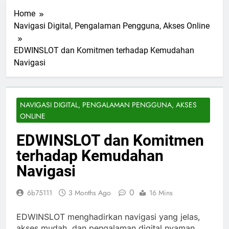
Home
Navigasi Digital, Pengalaman Pengguna, Akses Online
EDWINSLOT dan Komitmen terhadap Kemudahan
Navigasi
NAVIGASI DIGITAL, PENGALAMAN PENGGUNA, AKSES
ONLINE
EDWINSLOT dan Komitmen
terhadap Kemudahan
Navigasi
0
6b75111
3 Months Ago
16 Mins
EDWINSLOT menghadirkan navigasi yang jelas,
akses mudah, dan pengalaman digital nyaman