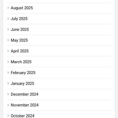
August 2025
July 2025
June 2025
May 2025
April 2025
March 2025
February 2025
January 2025
December 2024
November 2024
October 2024