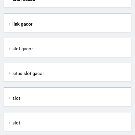
link gacor
slot gacor
situs slot gacor
slot
slot