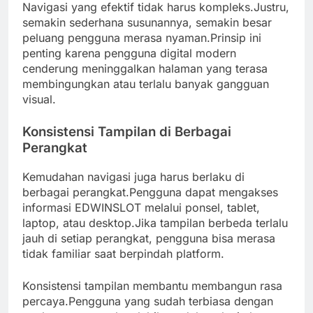
Navigasi yang efektif tidak harus kompleks.Justru,
semakin sederhana susunannya, semakin besar
peluang pengguna merasa nyaman.Prinsip ini
penting karena pengguna digital modern
cenderung meninggalkan halaman yang terasa
membingungkan atau terlalu banyak gangguan
visual.
Konsistensi Tampilan di Berbagai
Perangkat
Kemudahan navigasi juga harus berlaku di
berbagai perangkat.Pengguna dapat mengakses
informasi EDWINSLOT melalui ponsel, tablet,
laptop, atau desktop.Jika tampilan berbeda terlalu
jauh di setiap perangkat, pengguna bisa merasa
tidak familiar saat berpindah platform.
Konsistensi tampilan membantu membangun rasa
percaya.Pengguna yang sudah terbiasa dengan