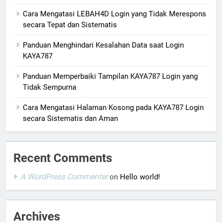
Cara Mengatasi LEBAH4D Login yang Tidak Merespons
secara Tepat dan Sistematis
Panduan Menghindari Kesalahan Data saat Login
KAYA787
Panduan Memperbaiki Tampilan KAYA787 Login yang
Tidak Sempurna
Cara Mengatasi Halaman Kosong pada KAYA787 Login
secara Sistematis dan Aman
Recent Comments
A WordPress Commenter
on
Hello world!
Archives