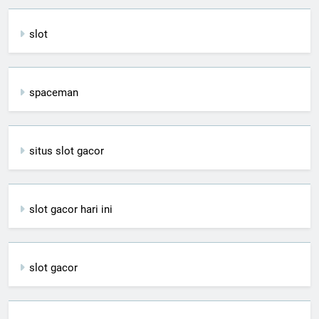
slot
spaceman
situs slot gacor
slot gacor hari ini
slot gacor