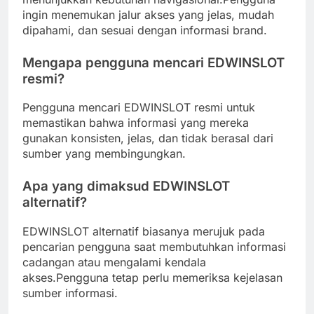
ingin menemukan jalur akses yang jelas, mudah
dipahami, dan sesuai dengan informasi brand.
Mengapa pengguna mencari EDWINSLOT
resmi?
Pengguna mencari EDWINSLOT resmi untuk
memastikan bahwa informasi yang mereka
gunakan konsisten, jelas, dan tidak berasal dari
sumber yang membingungkan.
Apa yang dimaksud EDWINSLOT
alternatif?
EDWINSLOT alternatif biasanya merujuk pada
pencarian pengguna saat membutuhkan informasi
cadangan atau mengalami kendala
akses.Pengguna tetap perlu memeriksa kejelasan
sumber informasi.