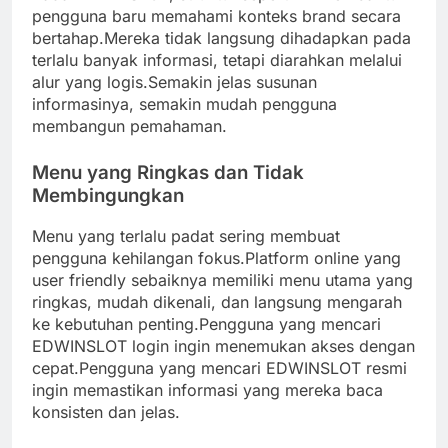
pengguna baru memahami konteks brand secara
bertahap.Mereka tidak langsung dihadapkan pada
terlalu banyak informasi, tetapi diarahkan melalui
alur yang logis.Semakin jelas susunan
informasinya, semakin mudah pengguna
membangun pemahaman.
Menu yang Ringkas dan Tidak
Membingungkan
Menu yang terlalu padat sering membuat
pengguna kehilangan fokus.Platform online yang
user friendly sebaiknya memiliki menu utama yang
ringkas, mudah dikenali, dan langsung mengarah
ke kebutuhan penting.Pengguna yang mencari
EDWINSLOT login ingin menemukan akses dengan
cepat.Pengguna yang mencari EDWINSLOT resmi
ingin memastikan informasi yang mereka baca
konsisten dan jelas.