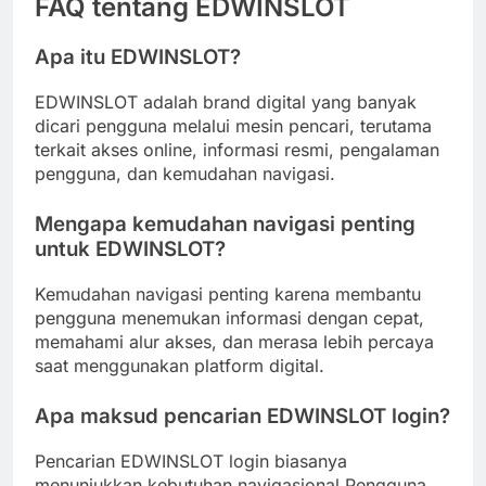
FAQ tentang EDWINSLOT
Apa itu EDWINSLOT?
EDWINSLOT adalah brand digital yang banyak
dicari pengguna melalui mesin pencari, terutama
terkait akses online, informasi resmi, pengalaman
pengguna, dan kemudahan navigasi.
Mengapa kemudahan navigasi penting
untuk EDWINSLOT?
Kemudahan navigasi penting karena membantu
pengguna menemukan informasi dengan cepat,
memahami alur akses, dan merasa lebih percaya
saat menggunakan platform digital.
Apa maksud pencarian EDWINSLOT login?
Pencarian EDWINSLOT login biasanya
menunjukkan kebutuhan navigasional.Pengguna