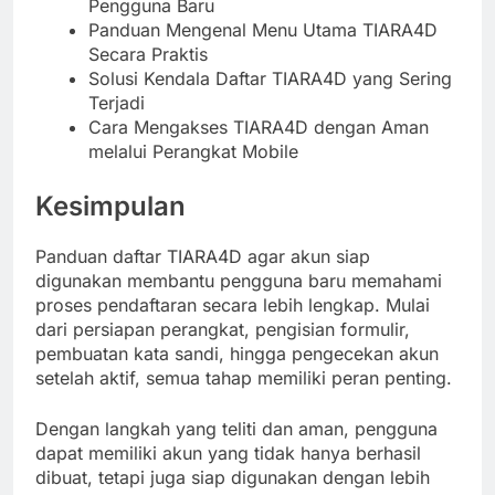
Pengguna Baru
Panduan Mengenal Menu Utama TIARA4D
Secara Praktis
Solusi Kendala Daftar TIARA4D yang Sering
Terjadi
Cara Mengakses TIARA4D dengan Aman
melalui Perangkat Mobile
Kesimpulan
Panduan daftar TIARA4D agar akun siap
digunakan membantu pengguna baru memahami
proses pendaftaran secara lebih lengkap. Mulai
dari persiapan perangkat, pengisian formulir,
pembuatan kata sandi, hingga pengecekan akun
setelah aktif, semua tahap memiliki peran penting.
Dengan langkah yang teliti dan aman, pengguna
dapat memiliki akun yang tidak hanya berhasil
dibuat, tetapi juga siap digunakan dengan lebih