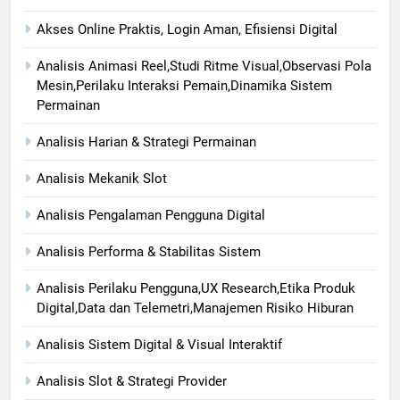
Akses Online Praktis, Login Aman, Efisiensi Digital
Analisis Animasi Reel,Studi Ritme Visual,Observasi Pola
Mesin,Perilaku Interaksi Pemain,Dinamika Sistem
Permainan
Analisis Harian & Strategi Permainan
Analisis Mekanik Slot
Analisis Pengalaman Pengguna Digital
Analisis Performa & Stabilitas Sistem
Analisis Perilaku Pengguna,UX Research,Etika Produk
Digital,Data dan Telemetri,Manajemen Risiko Hiburan
Analisis Sistem Digital & Visual Interaktif
Analisis Slot & Strategi Provider