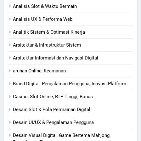
Analisis Slot & Waktu Bermain
Analisis UX & Performa Web
Analitik Sistem & Optimasi Kinerja
Arsitektur & Infrastruktur Sistem
Arsitektur Informasi dan Navigasi Digital
aruhan Online, Keamanan
Brand Digital, Pengalaman Pengguna, Inovasi Platform
Casino, Slot Online, RTP Tinggi, Bonus
Desain Slot & Pola Permainan Digital
Desain UI/UX & Pengalaman Pengguna
Desain Visual Digital, Game Bertema Mahjong,