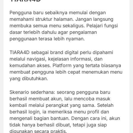
Pengguna baru sebaiknya memulai dengan
memahami struktur halaman. Jangan langsung
membuka semua menu sekaligus. Pelajari fungsi
dasar terlebih dahulu agar pengalaman
penggunaan terasa lebih nyaman.
TIARA4D sebagai brand digital perlu dipahami
melalui navigasi, kejelasan informasi, dan
kemudahan akses. Platform yang tertata biasanya
membuat pengguna lebih cepat menemukan menu
yang dibutuhkan.
Skenario sederhana: seorang pengguna baru
berhasil membuat akun, lalu mencoba masuk
kembali melalui perangkat yang sama. Setelah
berhasil login, ia memeriksa menu profil dan
mengenali bagian bantuan. Dengan cara ini, akun
tidak hanya berhasil dibuat, tetapi juga siap
digunakan secara praktis.