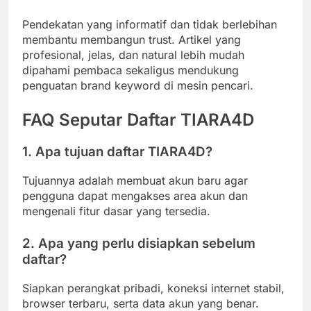
Pendekatan yang informatif dan tidak berlebihan
membantu membangun trust. Artikel yang
profesional, jelas, dan natural lebih mudah
dipahami pembaca sekaligus mendukung
penguatan brand keyword di mesin pencari.
FAQ Seputar Daftar TIARA4D
1. Apa tujuan daftar TIARA4D?
Tujuannya adalah membuat akun baru agar
pengguna dapat mengakses area akun dan
mengenali fitur dasar yang tersedia.
2. Apa yang perlu disiapkan sebelum
daftar?
Siapkan perangkat pribadi, koneksi internet stabil,
browser terbaru, serta data akun yang benar.