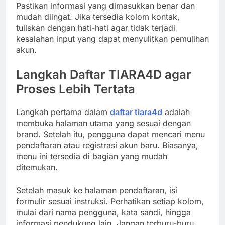
Pastikan informasi yang dimasukkan benar dan
mudah diingat. Jika tersedia kolom kontak,
tuliskan dengan hati-hati agar tidak terjadi
kesalahan input yang dapat menyulitkan pemulihan
akun.
Langkah Daftar TIARA4D agar
Proses Lebih Tertata
Langkah pertama dalam
daftar tiara4d
adalah
membuka halaman utama yang sesuai dengan
brand. Setelah itu, pengguna dapat mencari menu
pendaftaran atau registrasi akun baru. Biasanya,
menu ini tersedia di bagian yang mudah
ditemukan.
Setelah masuk ke halaman pendaftaran, isi
formulir sesuai instruksi. Perhatikan setiap kolom,
mulai dari nama pengguna, kata sandi, hingga
informasi pendukung lain. Jangan terburu-buru