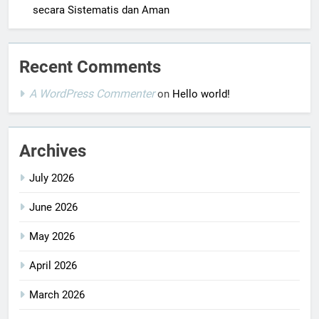
secara Sistematis dan Aman
Recent Comments
A WordPress Commenter
on
Hello world!
Archives
July 2026
June 2026
May 2026
April 2026
March 2026