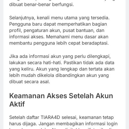
dibuat benar-benar berfungsi.
Selanjutnya, kenali menu utama yang tersedia.
Pengguna baru dapat memperhatikan bagian
profil, pengaturan akun, pusat bantuan, dan
informasi akses. Memahami menu dasar akan
membantu pengguna lebih cepat beradaptasi.
Jika ada informasi akun yang perlu dilengkapi,
lakukan secara hati-hati. Pastikan tidak ada data
yang keliru. Akun yang lengkap dan tertata akan
lebih mudah dikelola dibandingkan akun yang
dibuat secara asal.
Keamanan Akses Setelah Akun
Aktif
Setelah daftar TIARA4D selesai, keamanan tetap
harus dijaga. Jangan membagikan informasi login