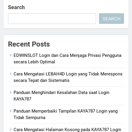
Search
SEARCH
Recent Posts
EDWINSLOT Login dan Cara Menjaga Privasi Pengguna
secara Lebih Optimal
Cara Mengatasi LEBAH4D Login yang Tidak Merespons
secara Tepat dan Sistematis
Panduan Menghindari Kesalahan Data saat Login
KAYA787
Panduan Memperbaiki Tampilan KAYA787 Login yang
Tidak Sempurna
Cara Mengatasi Halaman Kosong pada KAYA787 Login