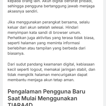
kepada orang lain. Akun digital bersifat pribadi,
sehingga pengguna bertanggung jawab menjaga
aksesnya sendiri.
Jika menggunakan perangkat bersama, selalu
keluar dari akun setelah selesai. Hindari
menyimpan kata sandi di browser umum.
Perhatikan juga aktivitas yang terasa tidak biasa,
seperti halaman yang meminta informasi
berlebihan atau tampilan yang berbeda dari
biasanya.
Dari sudut pandang keamanan digital, kebiasaan
kecil seperti logout, memakai jaringan stabil, dan
tidak mengklik halaman mencurigakan dapat
membantu menjaga akun tetap aman.
Pengalaman Pengguna Baru
Saat Mulai Menggunakan
TIARA4D