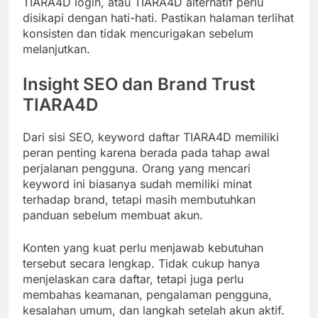
TIARA4D login, atau TIARA4D alternatif perlu
disikapi dengan hati-hati. Pastikan halaman terlihat
konsisten dan tidak mencurigakan sebelum
melanjutkan.
Insight SEO dan Brand Trust
TIARA4D
Dari sisi SEO, keyword daftar TIARA4D memiliki
peran penting karena berada pada tahap awal
perjalanan pengguna. Orang yang mencari
keyword ini biasanya sudah memiliki minat
terhadap brand, tetapi masih membutuhkan
panduan sebelum membuat akun.
Konten yang kuat perlu menjawab kebutuhan
tersebut secara lengkap. Tidak cukup hanya
menjelaskan cara daftar, tetapi juga perlu
membahas keamanan, pengalaman pengguna,
kesalahan umum, dan langkah setelah akun aktif.